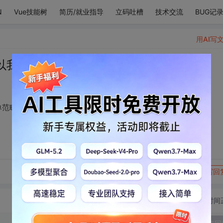
N
Vue技能树
简历/就业指导
立码吐槽
技术交流
BUG记
用AI写
以我把你列进我的菜单范畴里。
单范畴里。
转发到动态
举报
写回
切换为时间