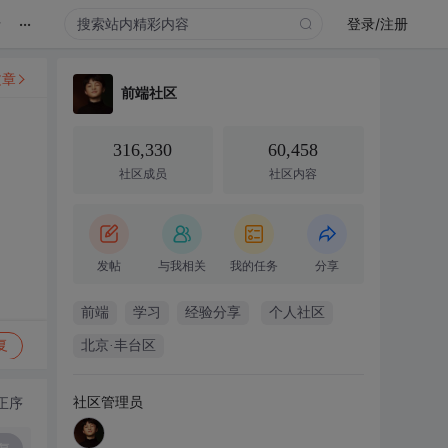
...
录
登录/注册
文章
前端社区
316,330
60,458
社区成员
社区内容
发帖
与我相关
我的任务
分享
前端
学习
经验分享
个人社区
复
北京·丰台区
社区管理员
正序