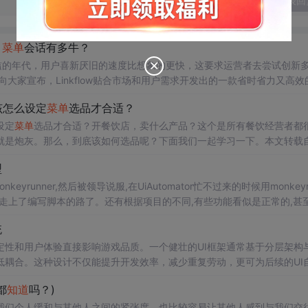
发表回
，
菜单
会话有多牛？
ow这一新玩法，看看如何让客户轻而易举地开口说话，与品牌互动完全停不
该怎么设定
菜单
选品才合适？
时候，产品女侠突然过来拍我肩膀：“你过来，给你看个好玩儿的！”小编将
设定
菜单
选品才合适？开餐饮店，卖什么产品？这个是所有餐饮经营者都
就是炮灰。那么，到底该如何选品呢？下面我们一起学习一下。本文转载
题，请联系Smartway后台编辑。设定
菜单
选品，是开餐饮店前最重要的环
型
runner,然后被领导说服,在UiAutomator忙不过来的时候用monkeyr
,博主就走上了编写脚本的路了。还有根据项目的不同,有些功能看似是正常的,甚
试:手机放入特定的箱子,细小的沙子被鼓吹起来。手机测试包括:硬件测试
统
测试,抗摔打测试,兼容性测试等等。
定性和用户体验直接影响游戏品质。一个健壮的UI框架通常基于分层架构
低耦合。这种设计不仅能提升开发效率，减少重复劳动，更可为后续的UI
利用Control节点、Theme资源和信号驱动机制，开发者能够快速构建
都
知道
吗？)
板，正是基于这一理念，为独立开发者和小型团队提供了一套开箱即用的
我们个人缓和与其他人之间的紧张度，也比较容易让其他人感到与我们交