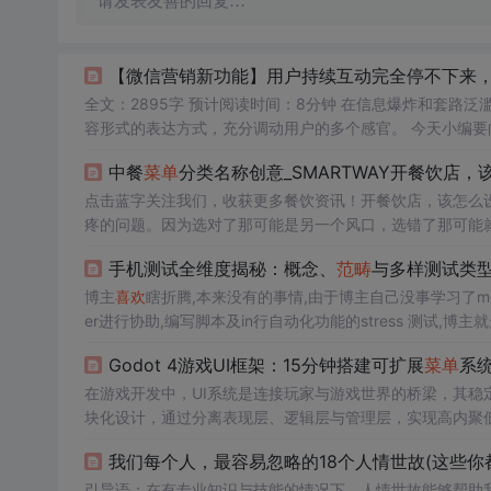
请发表友善的回复…
【微信营销新功能】用户持续互动完全停不下来
全文：2895字 预计阅读时间：8分钟 在信息爆炸和套路泛滥的年代，用户喜新厌旧的速度比想象的更快，这要求运营者去尝试创新多种内
容形式的表达方式，充分调动用户的多个感官。 今天小编要向大家宣布，Linkflow贴合市场和用户需求开发出的一款省时省力又高效的新
功能——
菜单
会话！本篇我们会从为大家全面拆解Linkfl
中餐
菜单
分类名称创意_SMARTWAY开餐饮店，
来！ 就在昨天，小编正端坐电脑前，苦思冥想最近选题的
点击蓝字关注我们，收获更多餐饮资讯！开餐饮店，该怎么
疼的问题。因为选对了那可能是另一个风口，选错了那可能
创星球(ID：canyinstar)转载仅作信息分享，如涉及版权问
手机测试全维度揭秘：概念、
范畴
与多样测试类
一。很多...
博主
喜欢
瞎折腾,本来没有的事情,由于博主自己没事学习了monkey
er进行协助,编写脚本及in行自动化功能的stress 测试
有的最好的,但是根据项目需求就是不应该有的。十、沙尘测
Godot 4游戏UI框架：15分钟搭建可扩展
菜单
系
件测试，结构测试，电容电量测试,结构测试,温度测试,压力
在游戏开发中，UI系统是连接玩家与游戏世界的桥梁，其稳
块化设计，通过分离表现层、逻辑层与管理层，实现高内聚
化测试奠定基础，确保界面功能的可靠性。在Godot引擎中，
我们每个人，最容易忽略的18个人情世故(这些你
现代设计规范的界面系统。本文提供的Godot 4
菜单
系统模
方案
引导语：在有专业知识与技能的情况下，人情世故能够帮助