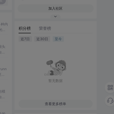
复
加入社区
积分榜
荣誉榜
下
近7日
近30日
至今
信
很头
自餐
节之
unn
至是
和软
暂无数据
与模
自动
出符合
查看更多榜单
解决
往的