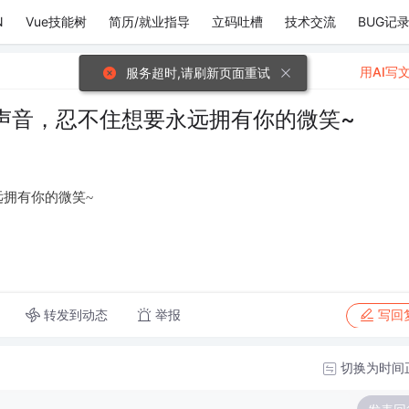
N
Vue技能树
简历/就业指导
立码吐槽
技术交流
BUG记
用AI写
服务超时,请刷新页面重试
声音，忍不住想要永远拥有你的微笑~
拥有你的微笑~
转发到动态
举报
写回
切换为时间