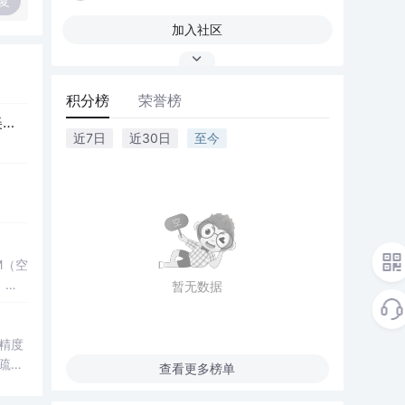
复
加入社区
积分榜
荣誉榜
用devc++表白_【理工大表白墙】19级倪yl，风吹起如花般破碎的流年，而你的笑容摇晃摇晃，成为我命途中最美的点缀...
近7日
近30日
至今
M（空
，结
暂无数据
了控
键技
精度
疏数
查看更多榜单
真验证
性
科研