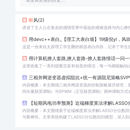
请发表友善的回复…
听
风(2)
讲述了主人公在复杂的感情世界中面临的艰难选择与内心挣
这是一份来自太原理工学生圈的精选表白内容，记录了学生
用计算机撩人套路,撩人套路-撩人套路情话一问一答
这里收集了一系列甜蜜且富有创意的情话，每一句都能触动
三相并网逆变器虚拟阻抗+统一有源阻尼策略SVP
内容概要：本文围绕三相并网逆变器的控制策略展开研究，重
间矢量脉宽调制）与SPWM（正弦脉宽调制）两种调制方式在
合统一有源阻尼技术有效抑制LC或LCL滤波器引起的谐振
【短期风电功率预测】近端梯度算法求解LASSO分
制策略的设计、调制算法的实现、动态响应分析及谐波抑制效
术，构建了完整的高性能并网逆变器控制系统仿真体系。; 适合人群：适用于从事电力电子、新能源发电、智能电网及相关领域的研究生、
内容概要：本文围绕基于近端梯度算法求解LASSO分位数
科研人员和工程技术人员，特别是具备三相并网逆变器控制理论基础并熟悉M
与鲁棒性。文章系统构建了LASSO分位数回归模型，深入
①用于高校与科研机构开展并网逆变器稳定性与控制策略的
据与异常值干扰等问题。通过Matlab平台完成了完整的
工作；③为企业研发高性能、高可靠性的并网逆变器产品提供先进的控制方案与技术原型支
能，结果表明其相较于传统方法具有更强的稳定性和准确性