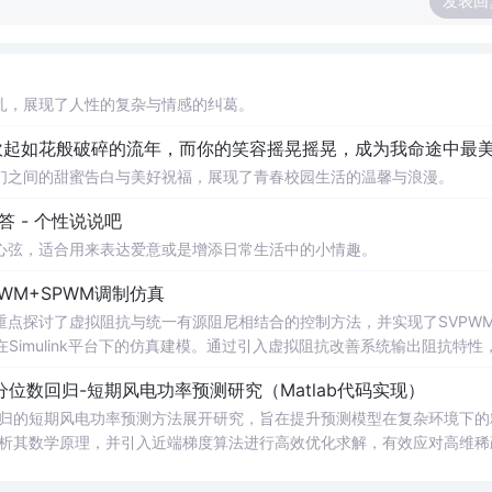
发表回
扎，展现了人性的复杂与情感的纠葛。
们之间的甜蜜告白与美好祝福，展现了青春校园生活的温馨与浪漫。
 - 个性说说吧
心弦，适合用来表达爱意或是增添日常生活中的小情趣。
WM+SPWM调制仿真
点探讨了虚拟阻抗与统一有源阻尼相结合的控制方法，并实现了SVPW
Simulink平台下的仿真建模。通过引入虚拟阻抗改善系统输出阻抗特性
问题，从而提升逆变器在弱电网条件下的并网稳定性与电能质量。研究涵盖
位数回归-短期风电功率预测研究（Matlab代码实现）
果评估，同时拓展涉及正负序分离、中点电位平衡、DPWMA调制等关
回归的短期风电功率预测方法展开研究，旨在提升预测模型在复杂环境下的
ATLAB/Simulink仿真环境的专业人士；; 使用场景及目标：
剖析其数学原理，并引入近端梯度算法进行高效优化求解，有效应对高维稀
深入研究；②支撑学位论文撰写、学术期刊投稿或科研项目申报中的仿
算法实现与仿真实验，利用实际风电数据验证了该方法在不同分位点下的预测
持；; 阅读建议：建议读者结合提供的Simulin
。此外，文档还整合了电力系统、机器学习、路径规划等多个领域的相关