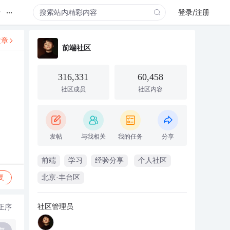
...
录
登录/注册
文章
前端社区
316,331
60,458
社区成员
社区内容
发帖
与我相关
我的任务
分享
前端
学习
经验分享
个人社区
复
北京·丰台区
社区管理员
正序