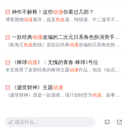
者》第三季、《刀剑神域》第三季Part2、《高分少女》第
二季、《七大罪》第三季、《我的英雄学院》第四季等，
神作不解释！这些
动漫
你看过几部？
涵盖了沙雕、
热血
、侦探、恋爱等多个主题。
博客围绕
动漫
展开，提及
热血
漫、纯情漫、中二漫等不同
类型
动漫
，虽未详细介绍内容，但聚焦
动漫
这一信息技术
无关领域外的热门话题。
一款经典
动漫
改编的二次元日系角色扮演类手游——航海王
《航海王
热血
航线》是款以经典
动漫
改编的日系角色扮演
游戏，3D引擎打造，高度还原角色与剧情。路飞作为力系
输出角色，拥有控制、伤害、AOE等多元化技能，如【橡
《棒球
动漫
》：无愧的青春·棒球1号位
皮·机关枪】、【橡皮·抓】和【橡皮·攻城炮】。技能连招
如【橡皮·机关枪】+四段普攻+【橡皮·抓】+【橡皮·攻城
本文推荐了多部经典的棒球主题
动漫
作品，包括《钻石王
炮】，适合竞技场和副本。伙伴搭配推荐鳄鱼、烟鬼等，
牌》、《超智游戏》和《棒球大联盟》等，涵盖了
热血
、
提供远程伤害和控制。加点优先级为暴击>防御>生命>攻
智慧对决及成长励志等多种风格。
击，推荐使用【誓死捍卫名刀系列】和【被称为“暴君”】
《盛世财神》主题
动漫
的战意卡组，提升战力。
《盛世财神》原是一款游戏，现计划转型为
动漫
。故事分
为三部：《财神前传》讲述天界财神的运财童子下凡的经
历；《草根菜根》讲述两位
主角
在人间的奋斗历程；《道·
道·道》则讲述二人求仙之路及最终选择。
说点什么…