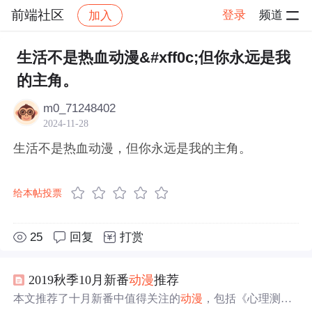
前端社区
登录
频道
加入
帖子详情
社区
前端社区
感慨
生活不是热血动漫&#xff0c;但你永远是我
的主角。
m0_71248402
2024-11-28
生活不是热血动漫，但你永远是我的主角。
给本帖投票
25
回复
打赏
2019秋季10月新番
动漫
推荐
本文推荐了十月新番中值得关注的
动漫
，包括《心理测量