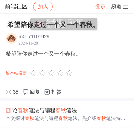
前端社区
登录
频道
加入
帖子详情
社区
前端社区
感慨
服务超时,请刷新
希望陪你走过一个又一个春秋。
页面重试
m0_71101929
2024-11-28
希望陪你走过一个又一个春秋。
给本帖投票
35
回复
打赏
论
春秋
笔法与编程
春秋
笔法
本文探讨
春秋
笔法与编程
春秋
笔法。先介绍
春秋
笔法特
点、目的及影响，对比传统与现代手法，分析现实应用及
风险。接着阐述编程
春秋
笔法，包括定义、可能后果、防