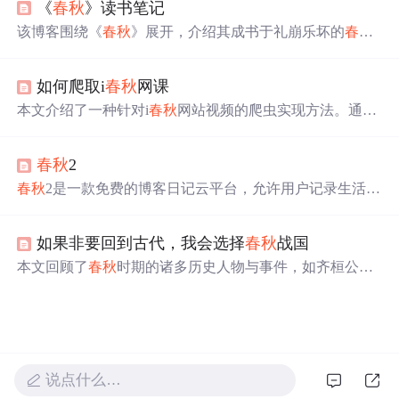
《
春秋
》读书笔记
御方法，还探讨技术可行性、应用案例、挑战风险及伦理
问题，最后给出安全探索建议。
该博客围绕《
春秋
》展开，介绍其成书于礼崩乐坏的
春秋
时期，是史书编纂传统的延续，孔子借此表达政治理想。
它开创编年体体例，有独特的“
春秋
笔法”。“
春秋
三传”对
如何爬取i
春秋
网课
其进行解读。《
春秋
》是儒家思想载体、史学奠基之作，
在现代研究中有重要价值，对当代社会也有诸多启示。
本文介绍了一种针对i
春秋
网站视频的爬虫实现方法。通过
对前端JS代码的逆向工程，解析出视频加密所需的AES密
钥，实现了视频的离线下载。
春秋
2
春秋
2是一款免费的博客日记云平台，允许用户记录生活点
滴并永久保存。支持日记撰写、技术分享、诗歌音乐创作
等功能，同时提供照片保存服务。用户可以选择公开或私
如果非要回到古代，我会选择
春秋
战国
密记录，每篇日记对应
一个
日期，每月最多上传31张照
片。
本文回顾了
春秋
时期的诸多历史人物与事件，如齐桓公、
晋文公等
春秋
五霸的辉煌事迹，以及勾践、范蠡、西施的
传奇故事。通过对这些历史人物的剖析，反思了人性与社
会伦理道德的重要性。
说点什么…