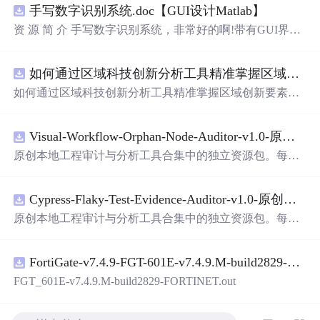
手写数字识别系统.doc【GUI设计Matlab】
资 源 简 介 手写数字识别系统，非常好的啊!带有GUI界
面，使用方便! 详 情 说 明 用这个手写数字识别系统，你可
以轻松地识别手写数字。这个系统不仅功能强大，而且还
如何通过区域科技创新分析工具精准掌握区域创新要素分布与产业链融合现状？.docx
带有直观的图形用户界面（GUI），非常容易使用。你只
需要将手写数字输入系统，它将立即给出准确的识别结
如何通过区域科技创新分析工具精准掌握区域创新要素分
果。这个系统可以在各种场景中使用，无论是学校、工作
布与产业链融合现状？
还是日常生活，都能为你提供快速和准确的识别服务。它
是一个非常方便和实用的工具，你一定
会
喜欢
它的！
Visual-Workflow-Orphan-Node-Auditor-v1.0-原创源码与文档.zip
原创本地工程审计与分析工具合集中的独立资源包。每个
ZIP包含完整源码、3项自动化测试、可复现合成示例、离
线HTML、JSON与SVG报告、1080×720真实运行效果图、
Cypress-Flaky-Test-Evidence-Auditor-v1.0-原创源码与文档.zip
README、运行说明、功能清单、MIT License及原创与授
权声明。解压后进入project目录，执行npm test验证算法，
原创本地工程审计与分析工具合集中的独立资源包。每个
执行npm run report生成报告，也可通过本地静态服务器打
ZIP包含完整源码、3项自动化测试、可复现合成示例、离
开网页。运行时零第三方依赖，不包含热点产品或开源项
线HTML、JSON与SVG报告、1080×720真实运行效果图、
目源码、Logo、官方截图、论文、生产日志或其他受限素
FortiGate-v7.4.9-FGT-601E-v7.4.9.M-build2829-FORTINET.out
README、运行说明、功能清单、MIT License及原创与授
材。适合前端开发、AI应用工程、测试审计和课程实践。
权声明。解压后进入project目录，执行npm test验证算法，
FGT_601E-v7.4.9.M-build2829-FORTINET.out
执行npm run report生成报告，也可通过本地静态服务器打
开网页。运行时零第三方依赖，不包含热点产品或开源项