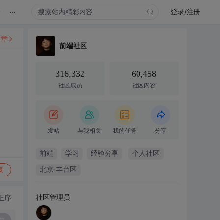
...
录
登录/注册
文章
前端社区
316,332
60,458
社区成员
社区内容
发帖
与我相关
我的任务
分享
前端
学习
经验分享
个人社区
复
北京·丰台区
社区管理员
正序