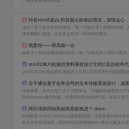
请发表友善的回复…
抖音html5表白,抖音最火的表白情话，深情走心
这里汇集了各式各样的情话，每一句都充满了真挚的情感。
情话都精心挑选，旨在表达对另一半深深的爱意。
我爱你——再高级一点
收集了一系列温馨浪漫的情话，每一句都充满了深情与爱意
stm32单片机项目资料课程设计文档C语言程序
stm32单片机项目资料课程设计文档C语言程序代码原理图
分子通信基于化学信号的文本传输系统设计：桌
内容概要：本文介绍了首个可模块化、可编程的桌面级分子
结合Arduino微控制器、传感器和风扇控制气流，实现了
在非理想条件下仍可实现可靠通信，并评估了不同风扇类型
跨区域协同创新如何高效推进？.docx
本、易复现的硬件平台。; 适合人群：具备电子工程、通信系统或交叉学科背景，从事纳米技术、生物通信或新型通信系统研究的科研人员
及研究生。; 使用场景及目标：①用于教学演示和科研实验中展示分子通信的基本原理；②作为测试平台研究非线性信道建模、环境干
科易网基于40亿+科创知识图谱数据库，深度探索AI技术
扰、流量调控对通信性能的影响；③推动面向管道、地下、水下或体内等
的多样化应用场景，研究科技创新领域的AI+数智化解决方
理论与实践结合，建议读者关注其实验设计细节（如调制方