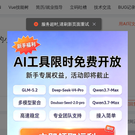
N
Vue技能树
简历/就业指导
立码吐槽
技术交流
BUG记
用AI写
服务超时,请刷新页面重试
的小鹿会乱撞。
转发到动态
举报
写回
切换为时间