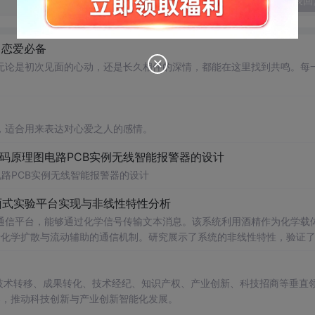
发表回
，恋爱必备
无论是初次见面的心动，还是长久相伴的深情，都能在这里找到共鸣。每
，适合用来表达对心爱之人的感情。
代码原理图电路PCB实例无线智能报警器的设计
电路PCB实例无线智能报警器的设计
面式实验平台实现与非线性特性分析
通信平台，能够通过化学信号传输文本消息。该系统利用酒精作为化学载
基于化学扩散与流动辅助的通信机制。研究展示了系统的非线性特性，验证
和流速对信号传播的影响，为未来宏观与微观尺度的分子通信实验提供了
在技术转移、成果转化、技术经纪、知识产权、产业创新、科技招商等垂直
电磁不可行场景的替代通信技术发展。; 阅读建议：此资源强调
案，推动科技创新与产业创新智能化发展。
式、协议设计、检测算法），并结合附带视频资料进行复现实验，以深入