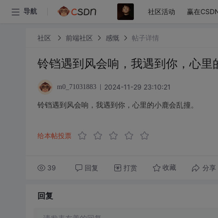
社区活动
赢在CSD
导航
社区
前端社区
感慨
帖子详情
铃铛遇到风会响，我遇到你，心里
2024-11-29 23:10:21
m0_71031883
铃铛遇到风会响，我遇到你，心里的小鹿会乱撞。
给本帖投票
39
回复
打赏
分享
收藏
回复