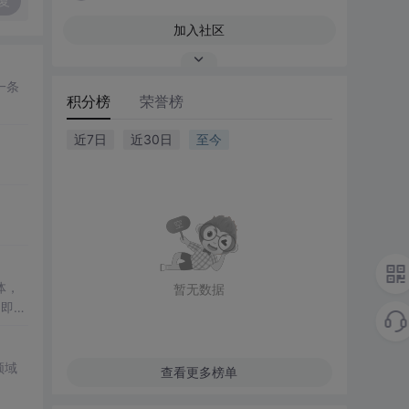
复
加入社区
一条
积分榜
荣誉榜
近7日
近30日
至今
体，
暂无数据
了即使
低成
领域
查看更多榜单
理解