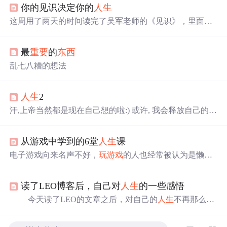
你的见识决定你的
人生
这周用了两天的时间读完了吴军老师的《见识》，里面有
很多对于
人生
非常好的建议，拿出来与大家一同分享 一.幸
福是目的，成功是手段 1.
人生
是一条河
人生
就像是一条
最
重要
的
东西
河，决定这条河能存放多少水不仅仅取决于河流的长度，
还有河流的穿度和深度。
人生
的长度虽不固定，但每个人
乱七八糟的想法
也都相差无几，那么想要
人生
活的更加精彩就需要拓宽我
们的宽度，挖掘我们的深度。 2.给三本学生的建议 我去过
中国的很多大学，985、211，...
人生
2
汗,上帝当然都是现在自己想的啦:) 或许, 我会释放自己的压
力; 或许, 我是个坚强的人; 我调整着自己, 努力着... 慢慢地,
我填平了我的坑, 我懂得我怎么样才能更好的
玩游戏
,那就
从游戏中学到的6堂
人生
课
是考个好大学,考上好的学校... 没错, 省考时,我又全新坐到
了年级第12的位置, 前近上百名的成绩让所有的老师同学刮
电子游戏向来名声不好，
玩游戏
的人也经常被认为是懒
目相看... 高考时,我同样也没让自己失望, 全市第36名, 来到
虫，无所事事，是住地下室的卢瑟。这是公正的评价吗？
了CSD, 终于我可天天玩我
我不这么认为。作为一个历经各个阶段，从小打小闹到一
读了LEO博客后，自己对
人生
的一些感悟
直玩到骨灰级的资深游戏玩家，
我要
说，游戏中能学到很
多
人生
教训，这些教训会让你最终成为更好的人。 我不是
今天读了LEO的文章之后，对自己的
人生
不再那么的
第一个从游戏中汲取智慧的人，相信也不会是最后一个。
迷茫，对自己的未来有了更多的信心。因为有前人走过的
不过网上现有的谈游戏中的智慧的文章多出于幽默调侃之
路，他们的成功，是能够很好的指导我们。 LEO博客