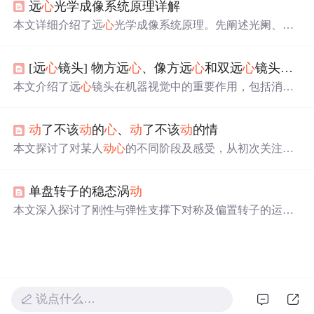
远
心
光学成像系统原理详解
哭、删除轨迹、显示
笑
和删除糖，实现不同情绪对象的
动
态显示和隐藏。此外，还为
笑
图片和轨迹图片设置了不同
本文详细介绍了远
心
光学成像系统原理。先阐述光阑、孔
的
动
效，如上下晃
动
和自上淡入。最后，为哭图片的嘴巴
径光阑等预备知识，以及光学系统景深。接着说明远
心
光
位置创建了一个透明按钮，用作碰撞检测，当糖与之碰撞
学系统，包括物方和像方远
心
系统。还对远
心
镜头进行详
时触发特定事件。
[远
心
镜头] 物方远
心
、像方远
心
和双远
心
镜头的区别
解，介绍其分类、特点，如放大倍率稳定、远
心
度好等，
也提及优缺点，如能消除透视误差但体积大、价格高。
本文介绍了远
心
镜头在机器视觉中的重要作用，包括消除
透视误差、保证成像精度。详细阐述了物方远
心
、像方远
心
和双侧远
心
镜头的工作原理及特点，并列举了它们的应
动
了不该
动
的
心
、
动
了不该
动
的情
用场景。物方远
心
镜头保持成像大小不变，像方远
心
镜头
确保均匀照度，双远
心
镜头则结合两者优点，提供更高的
本文探讨了对某人
动
心
的不同阶段及感受，从初次关注到
测量准确性。
魂牵梦绕的情感变化，提醒读者珍惜当下，理智对待感
情。
单盘转子的稳态涡
动
本文深入探讨了刚性与弹性支撑下对称及偏置转子的运
动
特性，包括涡
动
方程、摆
动
方程及其在不同条件下的数学
表达。通过对质
心
运
动
的微分方程分析，揭示了转子在不
同工况下的
动
态行为。
说点什么…