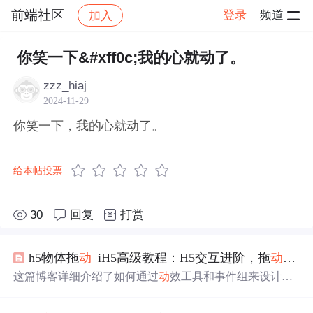
前端社区
登录
频道
加入
帖子详情
社区
前端社区
感慨
你笑一下&#xff0c;我的心就动了。
zzz_hiaj
2024-11-29
你笑一下，我的心就动了。
给本帖投票
30
回复
打赏
h5物体拖
动
_iH5高级教程：H5交互进阶，拖
动
物品
这篇博客详细介绍了如何通过
动
效工具和事件组来设计一
款互
动
场景。首先，为糖图片添加
心
跳
动
效，并配置了播
放参数。接着，创建事件组并设定四个事件，分别是删除