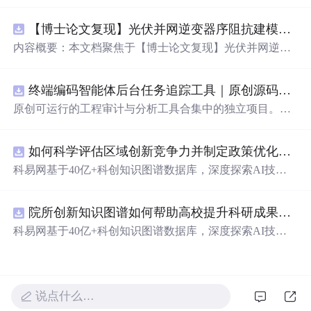
法（Discontinuous Galerkin Method）在求解线性和非线性
平流方程中的一维数值实现方案，并提供了完整的MATLA
【博士论文复现】光伏并网逆变器序阻抗建模、扫频辨识与弱电网交互稳定性分析【阻抗建模、验证扫频法】（Matlab代码、Simulink仿真实现）
B代码实现。该方法在处理偏微分方程特别是具有间断解
或高梯度特征的问题时展现出优异的稳定性和精度。文中
内容概要：本文档聚焦于【博士论文复现】光伏并网逆变
系统阐述了算法的核心原理、空间离散化策略、时间推进
器序阻抗建模、扫频辨识与弱电网交互稳定性分析，提供
机制以及边界条件的处理方式，通过具体编程实例展示如
了完整的Matlab代码与Simulink仿真实现方案。内容涵盖基
何在MATLAB环境中实现该数值方法，并辅以典型算例验
终端编码智能体后台任务追踪工具｜原创源码+测试+离线报告
于谐波线性化的并网VSG逆变器正负序阻抗建模、锁相环
证其有效性和可靠性。此外，文章还强调科研工作中“借
与电流环的小信号建模、扫频法辨识系统阻抗、奈奎斯特
原创可运行的工程审计与分析工具合集中的独立项目。每
力”与创新思维的重要性，鼓励研究者在夯实理论基础的同
稳定性判据的应用，以及在弱电网条件下逆变器与电网交
个压缩包包含完整 Node.js、HTML、CSS、JavaScript 源
时勇于探索新思路。; 适合人群：具备偏微分方程数值解法
互稳定性的仿真验证全过程。通过理论推导与仿真实践相
码，内置合成示例、3 项自动化验收、离线 HTML/JSON/S
基础知识、熟悉MATLAB编程，从事计算数学、流体力
结合，帮助读者掌握新能源并网系统稳定性分析的核心技
如何科学评估区域创新竞争力并制定政策优化策略？.docx
VG 报告、1080×720 运行效果图、README、运行说明、
学、物理建模及相关领域的研究生、科研人员及工程技术
术与工程实现方法。; 适合人群：具备电力电子、自动控制
MIT License 与原创授权声明。零第三方运行依赖，不包含
科易网基于40亿+科创知识图谱数据库，深度探索AI技术
开发者。; 使用场景及目标：① 学习并掌握节点不连续伽
理论基础，熟悉Matlab/Simulink环境，从事新能源发电、并
榜单产品源码、官方素材、论文、账号数据或未授权内
在技术转移、成果转化、技术经纪、知识产权、产业创
辽金方法的基本理论与实现流程；② 利用所提供的MATL
网控制或电力系统稳定性研究的研究生、科研人员及工程
容。适合 AI 工程、前端、运维和质量团队用于本地预检、
新、科技招商等垂直领域的多样化应用场景，研究科技创
AB代码开展线性和非线性平流方程的数值模拟实验；③
师。; 使用场景及目标：① 复现博士论文中关于光伏并网
教学演示与二次开发。运行方法：Node.js 18+ 下执行 npm
院所创新知识图谱如何帮助高校提升科研成果转化效率？.docx
新领域的AI+数智化解决方案，推动科技创新与产业创新
将该方法作为基础算法应用于高分辨率数值模拟、守恒律
逆变器阻抗建模与稳定性分析的关键实验；② 学习并掌握
test 与 npm run report，或启动静态服务器打开 index.html。
智能化发展。
科易网基于40亿+科创知识图谱数据库，深度探索AI技术
方程求解等科研项目中的扩展与改进； 阅读建议：建议读
扫频法（Frequency Scan）在实际系统中的应用技巧；③
在技术转移、成果转化、技术经纪、知识产权、产业创
者结合经典数值分析教材深入理解DG方法的数学背景，逐
利用提供的模型进行弱电网下并网系统稳定性的仿真研究
新、科技招商等垂直领域的多样化应用场景，研究科技创
段调试并运行所附MATLAB代码，通过调整初始条件、网
与故障机理分析；④ 作为相关课题研究或毕业设计的技术
新领域的AI+数智化解决方案，推动科技创新与产业创新
格划分和时间步长等方式观察算法表现，从而深化对数值
参考与代码基础。; 阅读建议：此资源以博士论文级别的科
智能化发展。
稳定性与计算精度之间平衡关系的理解。
说点什么…
研内容为核心，不仅提供可运行的代码，更强调理论与实
践的紧密结合。建议使用者首先梳理文档中的理论框架，