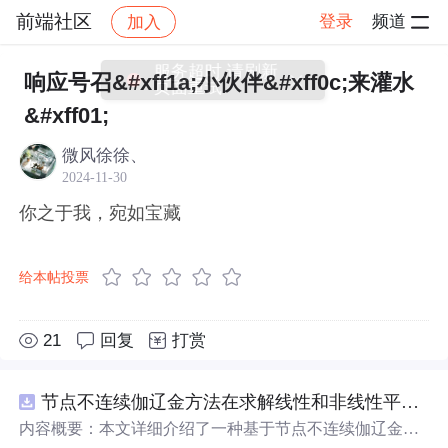
前端社区
登录
频道
加入
帖子详情
社区
前端社区
感慨
服务超时,请刷新
响应号召&#xff1a;小伙伴&#xff0c;来灌水
页面重试
&#xff01;
微风徐徐、
2024-11-30
你之于我，宛如宝藏
给本帖投票
21
回复
打赏
节点不连续伽辽金方法在求解线性和非线性平流方程中的一维实现（Matlab代码实现）
内容概要：本文详细介绍了一种基于节点不连续伽辽金方