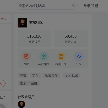
...
录
登录/注册
文章
前端社区
316,330
60,458
社区成员
社区内容
发帖
与我相关
我的任务
分享
前端
学习
经验分享
个人社区
复
北京·丰台区
社区管理员
正序