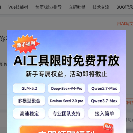
N
Vue技能树
简历/就业指导
立码吐槽
技术交流
BUG记
用AI写
你有企图 今生无非是图你幸福
图你幸福
转发到动态
举报
写回
切换为时间