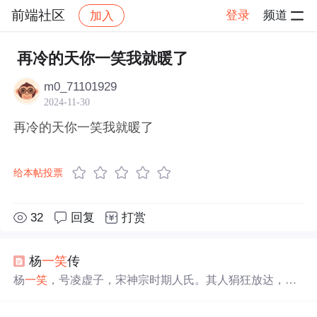
前端社区
登录
频道
加入
帖子详情
社区
前端社区
感慨
再冷的天你一笑我就暖了
m0_71101929
2024-11-30
再冷的天你一笑我就暖了
给本帖投票
32
回复
打赏
杨
一笑
传
杨
一笑
，号凌虚子，宋神宗时期人氏。其人狷狂放达，行
事怪僻，学识博杂，每多奇谈异论。自述一生多舛，涉及
文学、武艺、商业及医学等多个领域，最终自撰良方，服