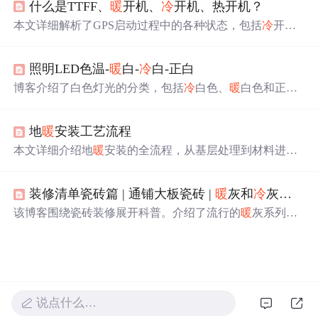
什么是TTFF、
暖
开机、
冷
开机、热开机？
之卒。
本文详细解析了GPS启动过程中的各种状态，包括
冷
开
机、
暖
开机、热开机的区别及其对应的定位时间。同时介
绍了GPS接收器的工作原理，以及如何通过保持最新数据
照明LED色温-
暖
白-
冷
白-正白
来提高定位速度。
博客介绍了白色灯光的分类，包括
冷
白色、
暖
白色和正白
色，阐述了它们在色温、亮度和适用范围上的区别。
冷
白
色温高、亮度亮，适用于办公场所；
暖
白色温低、较温
暖
地
暖
安装工艺流程
，适用于家庭等。还给出了不同颜色灯光对应的灯珠选型
及相关资料信息。
本文详细介绍地
暖
安装的全流程，从基层处理到材料进
场，再到具体安装步骤如分集水器安装、边界保温条铺
设、保温板铺设等，直至最后的工程验收。涉及关键工艺
装修清单瓷砖篇 | 通铺大板瓷砖 |
暖
灰和
冷
灰的主要区别 | 湿贴和干挂的适用场景和优缺点 | 选择广州瓷砖技巧
和技术要点，为地
暖
系统的正确安装提供指导。
该博客围绕瓷砖装修展开科普。介绍了流行的
暖
灰系列与
玉石色瓷砖规格，阐述
暖
灰和
冷
灰在色调、心理感受及应
用场景的区别。还对比湿贴和干挂的适用场景、优缺点，
给出选择建议。此外，分享选择广州瓷砖的技巧，以及瓷
砖色号的定义、分类、应用和注意事项。
说点什么…