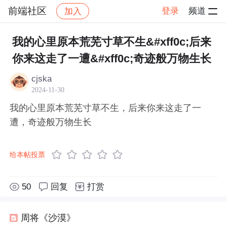
前端社区
登录
频道
加入
帖子详情
社区
前端社区
感慨
我的心里原本荒芜寸草不生&#xff0c;后来
你来这走了一遭&#xff0c;奇迹般万物生长
cjska
2024-11-30
我的心里原本荒芜寸草不生，后来你来这走了一
遭，奇迹般万物生长
给本帖投票
50
回复
打赏
周将《沙漠》