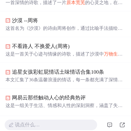
一首深情的诗歌，描述了一片
原本
荒芜
的心灵之地，在某
人的到来之后，
奇迹
般
地
万物
复苏，生机盎然。这里，是
诗人内心最深处的情感世界。
沙漠 --周将
这首名为《沙漠》的诗由周将创作，通过比喻手法描绘了
一个
原本
荒芜
之地因某人的到来而变得生机勃勃的故事。
诗中，沙漠象征着诗人的心灵世界，你的到来则带来了生
不看路人 不换爱人(周将)
命的
奇迹
，使
万物
复苏。有趣的是，这首诗正反皆可阅
读，从不同角度解读会有不同的感悟。
这是一首关于心迹与情缘的诗歌，描述了沙漠中
万物
生长
的
奇迹
，以及深山游客与集市养猫者之间的故事。诗中表
达了对爱情的坚守与对自由的向往。
追星女孩彩虹屁情话土味情话合集100条
本文汇集了36条温馨浪漫的情话，每一条都充满了深情与
创意，适合用来表达对心爱之人的深情厚意。从比喻到直
接的表白，这些情话涵盖了爱情的各种美好瞬间。
网易云那些触动人心的经典热评
这是一组关于生活、情感和人性的深刻洞察，涵盖了失
去、成长、爱情、亲情、挫折与希望的主题。这些网易云
音乐热评揭示了每个人内心深处的柔软与坚强，以及在平
凡生活中找寻幸福的渴望。
说点什么…