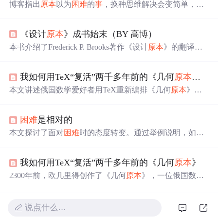
博客指出
原本
以为
困难
的
事
，换种思维解决会变简单，以
图片放大为例，说明UI的重要性，强调有好的UI，JS编写
会更轻松，还给出了主要的JS代码转载链接。
《设计
原本
》成书始末（BY 高博）
本书介绍了Frederick P. Brooks著作《设计
原本
》的翻译经
历与感悟。该书深入探讨了设计的本质，通过丰富的案例
和故
事
展示了设计背后的思考过程。
我如何用TeX“复活”两千多年前的《几何
原本
》？
本文讲述俄国数学爱好者用TeX重新编排《几何
原本
》。
作者先介绍选择MetaPost和ConTeXt工具的原因，接着说明
其运作方式，还提及书中图片处理、自动生成首字母等有
困难
是相对的
趣特征，最后讲了翻译成俄语找错及后续计划，如应用工
具到更实用内容，资料可在Github获取。
本文探讨了面对
困难
时的态度转变。通过举例说明，如早
起、跑步等日常行为背后的意义，阐述了当人们为某
事
赋
予足够的意义时，
原本
看似艰难的
事
情也会变得容易起
我如何用TeX“复活”两千多年前的《几何
原本
》
来。文章鼓励读者寻找行动背后的真正动力。
2300年前，欧几里得创作了《几何
原本
》，一位俄国数学
爱好者使用TeX将其重新编排，加入了彩色图片和动画，
使其焕发新生。本文详细介绍了使用MetaPost和LaTeX等工
具进行几何图形绘制的过程。
说点什么…