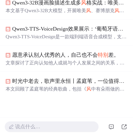
Qwen3-32B漫画脸描述生成多
风
格实战：唯美
风
/赛
用户数据在翻译过程中不被泄露或留存，适用于企业级NL
P应用的安全建设。
本文基于Qwen3-32B大模型，开展唯美
风
、赛博朋克
风
及
古
风
三类二次元角色的漫画脸描述生成实践。通过输入简
易自然语言提示，模型可自动输出适配Stable Diffusion等工
Qwen3-TTS-VoiceDesign效果展示：‘葡萄牙语慵懒爵士
具的精细化提示词，涵盖发型、瞳色、服饰、机械细节、
文化元素及光影氛围等关键维度，并实测验证其跨
风
格泛
Qwen3-TTS-VoiceDesign是一款端到端语音合成模型，支持
化能力与生成质量。重点突出模型在AI绘画提示工程中的
中文、英语、日语、韩语、葡语等10种语言，可通过自然
实用价值。
语言描述精准控制声音
风
格（如'葡萄牙语慵懒爵士
风
''韩语
愿意承认别人优秀的人，自己也不会
特别
差。
青春偶像感'）及情感表达。具备高质量音频输出（24kH
z）、低延迟生成、多语言发音准确性与细粒度
风
格建模能
文章探讨了正向认知他人成就与个人发展之间的关系，指
力，适用于商业配音、创意内容制作与个性化语音需求。
出能真诚认可他人优秀者往往具备健康心态与成长潜力；
对比了嫉妒心理对自我提升的阻碍，并强调挫折经历对真
时光中老去，歌声里永恒丨孟庭苇，一位值得被岁月
正乐观的塑造作用。文中还提及通过社交圈、时间与金钱
分配判断人格特质，批判唯学历论，倡导人情世故与价值
本文回顾了孟庭苇的经典歌曲，包括《
风
中有朵雨做的
观修养的重要性。
云》、《冬季到台北来看雨》等，通过WeceleU-ONE蓝牙
音箱的播放，重温了女神留下的美好回忆。文章探讨了歌
曲背后的情感，以及U-ONE蓝牙音箱如何提升听感体验。
说点什么…