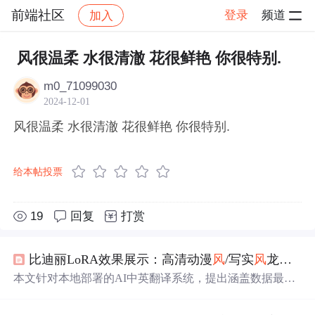
前端社区
登录
频道
加入
帖子详情
社区
前端社区
感慨
风很温柔 水很清澈 花很鲜艳 你很特别.
m0_71099030
2024-12-01
风很温柔 水很清澈 花很鲜艳 你很特别.
给本帖投票
19
回复
打赏
比迪丽LoRA效果展示：高清动漫
风
/写实
风
龙珠角色生成作品集
本文针对本地部署的AI中英翻译系统，提出涵盖数据最小
化、传输加密、访问控制和日志脱敏的隐私保护框架。通
过HTTPS、API密钥、IP白名单及内存处理等手段，确保