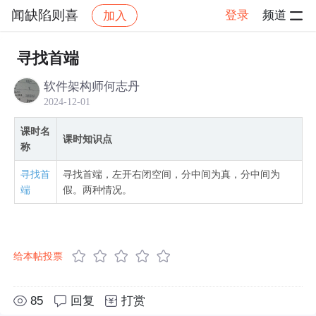
闻缺陷则喜
登录
频道
加入
帖子详情
社区
闻缺陷则喜
算法C++版视频
寻找首端
软件架构师何志丹
2024-12-01
课时名
课时知识点
称
寻找首
寻找首端，左开右闭空间，分中间为真，分中间为
端
假。两种情况。
给本帖投票
85
回复
打赏