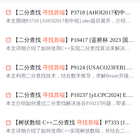
【二分查找
寻找
首端
】P3718 [AHOI2017初中组] alter|普及+
本文围绕P3718 [AHOI2017初中组] alter题目展开，介绍题
目描述、输入输出格式等。探讨了区间堆（优先队列）和
二分查找+
寻找
首端
两种错误解法，分析错误原因并给出改
【二分查找
寻找
首端
】P10417 [蓝桥杯 2023 国 A] 第 K 小的和|普及
进办法，还提及代码、扩展阅读及测试环境，算法用C+
+实现。
本文详细介绍了如何使用C++实现二分查找算法来解决蓝
桥杯2023国A题——第K小的和。通过分析题目要求，讲解
了二分查找在
寻找
首端
的应用，并提供了核心代码实现及
【二分查找
寻找
首端
】P9124 [USACO23FEB] Bakery SP|普及+
单元测试。同时，给出了扩展阅读资源和推荐的测试环
境。
本文利用二分查找技术，结合数学推导，求解Bessie升级烤
箱的最小花费。通过定义检查函数Check(mid)，判断在花
费mid元的情况下是否能满足所有顾客需求，并确定时间分
【二分查找
寻找
首端
】P10237 [yLCPC2024] E. Latent Kindom普及+
配的可行区间，最终找到满足条件的最小值。
本文介绍如何通过二分查找解决洛谷P10237问题，即多次
查询两个序列拼接后的中位数。利用预处理去重排序优化
二分范围，结合高效统计函数LessEqual，在较大数据规模
【树状数组 C++二分查找
寻找
首端
】P7333 [JRKSJ R1] JFCA|普及+
下提升查询效率，适用于高频率区间查询场景。
本文详细介绍了如何使用C++实现树状数组，并结合二分
查找算法解决特定问题。通过样例输入输出，解释了如何