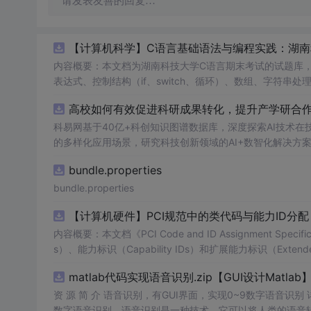
请发表友善的回复…
【计算机科学】C语言基础语法与编程实践：湖
内容概要：本文档为湖南科技大学C语言期末考试的试题库
表达式、控制结构（if、switch、循环）、数组、字符
正确答案，旨在帮助学生巩固C语言语法和程序逻辑理解，提升编程实践能力。; 适合人群：适用于高
高校如何有效促进科研成果转化，提升产学研合作效
程的学生，特别是准备期末考试或需要强化基础知识的初学者。; 使用场景及目标：①用于考前复习，检验对C语言核心概念的
②辅助教师出题或课堂教学练习；③通过反复练习提高编程思维与代码逻辑分析能力。; 阅
科易网基于40亿+科创知识图谱数据库，深度探索AI技术
重点关注易错题和涉及复杂逻辑控制的题目，理解每道题背
的多样化应用场景，研究科技创新领域的AI+数智化解决方
bundle.properties
bundle.properties
【计算机硬件】PCI规范中的类代码与能力ID分
内容概要：本文档《PCI Code and ID Assignment Specif
s）、能力标识（Capability IDs）和扩展能力标识（Exte
包括存储控制器、网络控制器、显示设备、输入设备等，并为每种设
matlab代码实现语音识别.zip【GUI设计Matlab
资 源 简 介 语音识别，有GUI界面，实现0~9数字语音识
数字语音识别。语音识别是一种技术，它可以将人类的语音