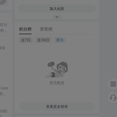
复
加入社区
符与
积分榜
荣誉榜
后附有
近7日
近30日
至今
领域
暂无数据
Code
分类，
查看更多榜单
到9的
手、