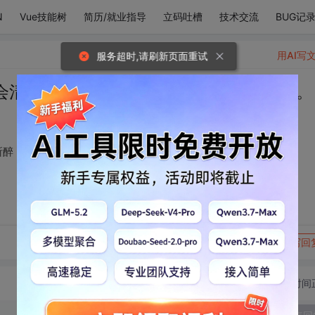
N
Vue技能树
简历/就业指导
立码吐槽
技术交流
BUG记
用AI写
服务超时,请刷新页面重试
会清醒。可若为爱情所醉，末日才是黎明。
所醉，末日才是黎明。
转发到动态
举报
写回
切换为时间