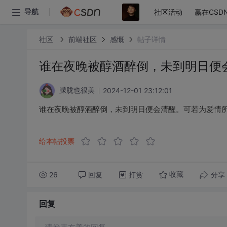
社区活动
赢在CSD
导航
社区
前端社区
感慨
帖子详情
谁在夜晚被醇酒醉倒，未到明日便
2024-12-01 23:12:01
朦胧也很美
谁在夜晚被醇酒醉倒，未到明日便会清醒。可若为爱情
给本帖投票
26
回复
打赏
分享
收藏
回复