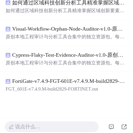
如何通过区域科技创新分析工具精准掌握区域创新要素分布与产业链融合现状？.docx
带有直观的图形用户界面（GUI），非常容易使用。你只
需要将手写数
字
输入系统，它将立即给出准确的识别结
如何通过区域科技创新分析工具精准掌握区域创新要素分
果。这个系统可以在各种场景中使用，无论是学校、工作
布与产业链融合现状？
还是日常生活，都能为你提供快速和准确的识别服务。它
是一个非常方便和实用的工具，你一定会喜欢它的！
Visual-Workflow-Orphan-Node-Auditor-v1.0-原创源码与文档.zip
原创本地工程审计与分析工具合集中的独立资源包。每个
ZIP包含完整源码、3项自动化测试、可复现合成示例、离
线HTML、JSON与SVG报告、1080×720真实运行效果图、
Cypress-Flaky-Test-Evidence-Auditor-v1.0-原创源码与文档.zip
README、运行说明、功能清单、MIT License及原创与授
权声明。解压后进入project目录，执行npm test验证算法，
原创本地工程审计与分析工具合集中的独立资源包。每个
执行npm run report生成报告，也可通过本地静态服务器打
ZIP包含完整源码、3项自动化测试、可复现合成示例、离
开网页。运行时零第三方依赖，不包含热点产品或开源项
线HTML、JSON与SVG报告、1080×720真实运行效果图、
目源码、Logo、官方截图、论文、生产日志或其他受限素
FortiGate-v7.4.9-FGT-601E-v7.4.9.M-build2829-FORTINET.out
README、运行说明、功能清单、MIT License及原创与授
材。适合前端开发、AI应用工程、测试审计和课程实践。
权声明。解压后进入project目录，执行npm test验证算法，
FGT_601E-v7.4.9.M-build2829-FORTINET.out
执行npm run report生成报告，也可通过本地静态服务器打
开网页。运行时零第三方依赖，不包含热点产品或开源项
目源码、Logo、官方截图、论文、生产日志或其他受限素
材。适合前端开发、AI应用工程、测试审计和课程实践。
说点什么…