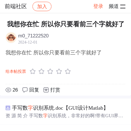
前端社区
登录
频道
加入
帖子详情
社区
前端社区
感慨
我想你在忙 所以你只要看前三个字就好了
m0_71222520
2024-12-01
我想你在忙 所以你只要看前三个字就好了
给本帖投票
26
回复
打赏
手写数
字
识别系统.doc【GUI设计Matlab】
资 源 简 介 手写数
字
识别系统，非常好的啊!带有GUI界
面，使用方便! 详 情 说 明 用这个手写数
字
识别系统，你可
以轻松地识别手写数
字
。这个系统不仅功能强大，而且还