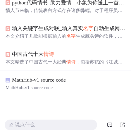
python代码情书_助力爱情，小象为你送上一首python写的
渴望让全世界都知道这个
名字
就是爱情。
情人节来临，传统表白方式存在诸多弊端。对于程序员而
言，可用专属浪漫来表白。文中给出用Python写的
情诗
《世界上最遥远的距离》代码示例，既能展示才华，又能
输入关键字生成对联_输入真实
名字
自动生成网名，
彰显内心，提升表白格调。
本文介绍了几款能根据输入的
名字
生成藏头诗的软件，包
括
名字
作诗软件、蓝梦
名字
作诗软件、安酷藏头诗软件
等。这些软件不仅支持五言和七言诗，还能为不同的场合
中国古代十大
情诗
定制诗歌。
本文精选了中国古代十大经典
情诗
，包括苏轼的《江城
子》、李之仪的《卜算子》等，每首诗都附有精辟点评，
展现了古代文人对于爱情的不同理解与表达。
MathHub-v1 source code
MathHub-v1 source code
说点什么…