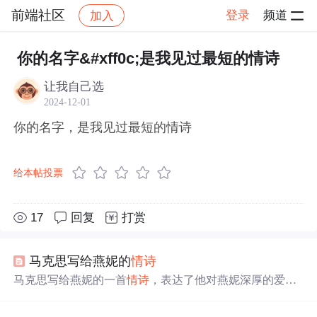
前端社区
登录
频道
加入
帖子详情
社区
前端社区
感慨
你的名字&#xff0c;是我见过最短的情诗
让我自己选
2024-12-01
你的名字，是我见过最短的情诗
给本帖投票
17
回复
打赏
马克思写给燕妮的
情诗
马克思写给燕妮的一首
情诗
，表达了他对燕妮深厚的爱情
和无尽的思念。诗中，马克思将燕妮比喻为他的灵感源
泉、快慰之神和希望之光，她的
名字
是他诗歌的主题，他