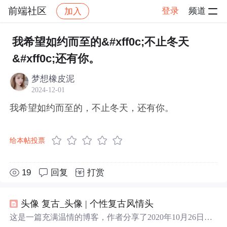
前端社区
登录
频道
加入
帖子详情
社区
前端社区
感慨
我希望如约而至的&#xff0c;不止冬天
&#xff0c;还有你。
梦想橡皮泥
2024-12-01
我希望如约而至的，不止冬天，还有你。
给本帖投票
19
回复
打赏
头像 复古_头像 | 个性复古风情头
这是一篇充满温情的博客，作者分享了2020年10月26日的