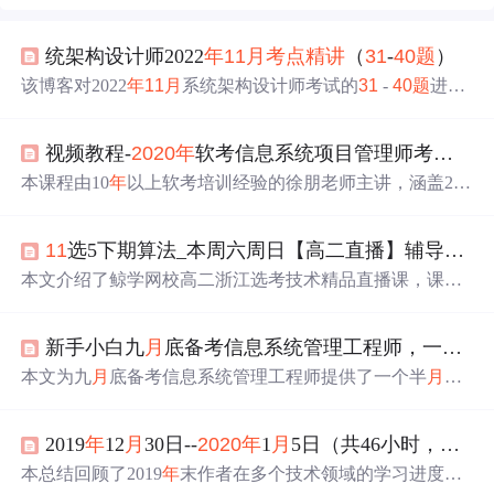
统架构设计师2022
年
11
月
考点
精讲
（
31
-
40
题
）
该博客对2022
年
11
月
系统架构设计师考试的
31
-
40
题
进行
考点
精讲
，有助于考生掌握相关知识，提升应对考试的能
力。
视频教程-
2020
年
软考信息系统项目管理师考试基础知识历
本课程由10
年
以上软考培训经验的徐朋老师主讲，涵盖201
5
年
至
2020
年
信息系统项目管理师上午真
题
详解，针对考
试大纲进行知识点强化培训，助力考生提升专业技能，顺
11
选5下期算法_本周六周日【高二直播】辅导网课预告：通用技术电控二三极管、多用电表测量、数字逻辑电路、解析枚举递归算法，2022浙江选考技术...
利通过考试。
本文介绍了鲸学网校高二浙江选考技术精品直播课，课程
于
2020
年
11
月
28 - 29日开课，分三个阶段。涵盖高中通用
技术电控专
题
和高中信息技术算法专
题
，包括解析、枚
新手小白九
月
底备考信息系统管理工程师，一个半
举、递归算法等。课程有名师授课、有效课后作业、助教
答疑等，已助力多届考生提分。
本文为九
月
底备考信息系统管理工程师提供了一个半
月
的
冲刺计划，涵盖资料准备、学习阶段划分、各科目备考技
巧及时间管理方法。强调重点内容，推荐使用真
题
和
考点
2019
年
12
月
30日--
2020
年
1
月
5日（共46小时，剩9954小时)
精讲
，并给出案例分析答
题
模板与心态调整建议。
本总结回顾了2019
年
末作者在多个技术领域的学习进度，