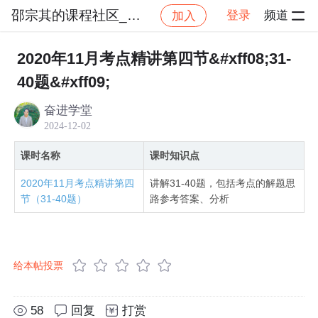
邵宗其的课程社区_NO_1
登录
频道
加入
社区
邵宗其的课程社区_NO_1
（高架）系统架构
2020年11月考点精讲第四节&#xff08;31-
40题&#xff09;
奋进学堂
2024-12-02
课时名称
课时知识点
2020年11月考点精讲第四
讲解31-40题，包括考点的解题思
节（31-40题）
路参考答案、分析
给本帖投票
58
回复
打赏