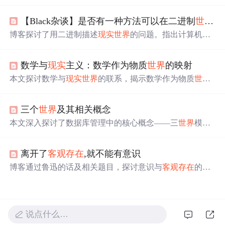
幻觉”，“共享
现实
”是社交协议，语言难以传达真实感受，
社交关系是幻觉交错。还提到科技使人更孤独，“
现实
感”
【Black杂谈】是否有一种方法可以在二进制
世界
中
是幻觉，人类
世界
观有巨大分裂，并给出应对建议。
博客探讨了用二进制描述
现实
世界
的问题。指出计算机
世
界
用二进制是因元件状态，而
现实
世界
是物质性的。从经
典物质到量子引力介绍了
世界
物质结构，分析了
现实
世界
数学与
现实
主义：数学作为物质
世界
的映射
连续性与离散性，认为宏观连续、微观离散，计算机需将
连续
世界
离散化，二进制难以准确描述连续的
现实
世界
。
本文探讨数学与
现实
世界
的联系，揭示数学作为物质
世界
映射的核心主题。分析了数学基本概念、在多领域的应
用、与
现实
的相互关系、数学模型的构建验证及应用，还
三个
世界
及其相关概念
对比了数学与
现实
主义方法论，最后总结关系并展望未来
研究方向。
本文深入探讨了数据库管理中的核心概念——三
世界
模
型。详细解释了
现实
世界
、信息
世界
和计算机
世界
之间的
转换过程，以及如何通过概念模型和数据模型实现信息的
离开了
客观存在
,就不能有意识
抽象和存储。
博客通过鲁迅的话及相关题目，探讨意识与
客观存在
的关
系。指出古今中外创造的虚拟形象都基于
现实
，物质决定
意识，意识是对
客观存在
的反映，离开
客观存在
就不能有
意识。
说点什么…