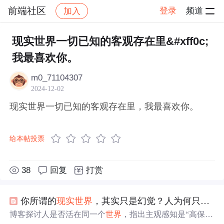
前端社区
登录
频道
加入
帖子详情
社区
前端社区
感慨
现实世界一切已知的客观存在里&#xff0c;
我最喜欢你。
m0_71104307
2024-12-02
现实世界一切已知的客观存在里，我最喜欢你。
给本帖投票
38
回复
打赏
你所谓的
现实
世界
，其实只是幻觉？人为何只能活在自己的
博客探讨人是否活在同一个
世界
，指出主观感知是“高保真