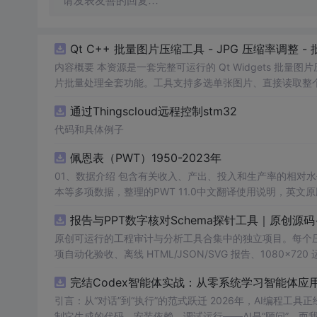
请发表友善的回复…
Qt C++ 批量图片压缩工具 - JPG 压缩率调整
内容概要 本资源是一套完整可运行的 Qt Widgets 批量图片
片批量处理全套功能。工具支持多选单张图片、直接读取整个文件
区间压缩质量，自带锁定宽高比防拉伸变形功能；批量处理
通过Thingscloud远程控制stm32
示压缩效果。 适用人群 Qt/C++ 零基础初学者，学习 QIm
设计、自媒体从业者； 想要学习图片缩放、JPG 压缩、本地
代码和具体例子
片体积节省上传流量； 摄影、设计批量统一图片尺寸，批量
佩恩表（PWT）1950-2023年
QImage 缩放保存、QSlider 参数联动、批量循环界面防
式导入图片：手动多选单张图片 / 一键读取整个文件夹全部
01、数据介绍 包含有关收入、产出、投入和生产率的相对水平信息，涵盖1950-2023年各国GDP、汇率、TFP、CPI指数、人口、人力资
块调节 JPG 压缩质量 0~100，平衡图片清晰度与文件
理进度，循环中刷新界面，程序不会假死卡顿； 自动统计每张
报告与PPT数字核对Schema探针工具｜原创源
数、成功数量、单张大小对比、整体压缩节省空间比例； 
习。 其他说明
原创可运行的工程审计与分析工具合集中的独立项目。每个压缩包包含
开
发环境：Qt Creator + Qt5.15 MS
项自动化验收、离线 HTML/JSON/SVG 报告、1080×72
运行依赖，不包含榜单产品源码、官方素材、论文、账号数据
完结Codex智能体实战：从零系统学习智能体应
示与二次
开
发。运行方法：Node.js 18+ 下执行 npm test 
引言：从“对话”到“执行”的范式跃迁 2026年，AI编程
制它生成的代码、安装依赖、调试运行——AI是“顾问”，而我们