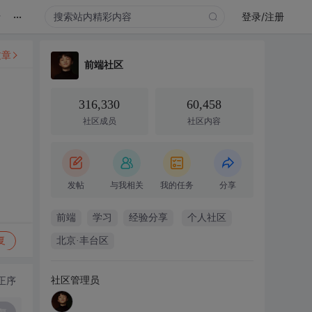
...
录
登录/注册
文章
前端社区
316,330
60,458
社区成员
社区内容
发帖
与我相关
我的任务
分享
前端
学习
经验分享
个人社区
复
北京·丰台区
社区管理员
正序