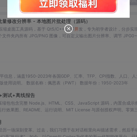
发表回
 - 批量修改分辨率 - 本地图片批处理（源码）
压缩桌面工具源码，基于 Qt5/C++ 从零
开
发，专为初学者设计，分步实
夹内所有 JPG/PNG 图像，可自定义输出图片分辨率、调节 JPG0~1
完成后自动统计每张图片压缩前后文件体积，计算整体压缩缩小比例，直
age 图像绘图、文件目录遍历、UI 交互
开
发； 需要本地批量处理图片的办
文件 IO、进度条交互的
开
发学习者。 使用场景 自媒体批量压缩配图，
轻量化相册图片； 程序
开
发学习：QFileDialog 文件选择、QDir 文件夹
卡顿、文件大小格式化转换全套 Qt 图像
开
发实战案例。 工具核心功能清单 
图片； 自定义输出宽高分辨率，支持锁定原始宽高比，避免图片拉伸变形
占用大小； 自定义输出保存目录，批量生成压缩后的图片文件； 实时进度条
本等多项数据，整理的PWT 11.0中文翻译使用说明，英文原版使用说明。 数据名称：佩恩表（PWT） 数据年份：1950-2023年
图片压缩前后体积，换算 KB/MB 直观展示； 批量完成弹窗汇总：图片
码+测试+离线报告
完整模块化代码，功能拆分清晰，每段代码附带详细注释，新手可分步拆解
完整 Node.js、HTML、CSS、JavaScript 源码，内置合成示
VC，Windows 平台可直接编译运行； 源码结构清晰，功能
0 运行效果图、README、运行说明、MIT License 与原创授权声明。零第
或未授权内容。适合 AI 工程、前端、运维和质量团队用于本地预检、
用
与 npm run report，或启动静态服务器打
开
index.html。
工具正经历一场深刻变革。过去，我们习惯于在对话框里向AI描述需求，然后手
是“执行者”。如今，以OpenAI Codex为代表的新一代智能体平台，已