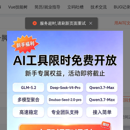
N
Vue技能树
简历/就业指导
立码吐槽
技术交流
BUG记
用AI写
服务超时,请刷新页面重试
一脚踹开了我
转发到动态
举报
写回
切换为时间