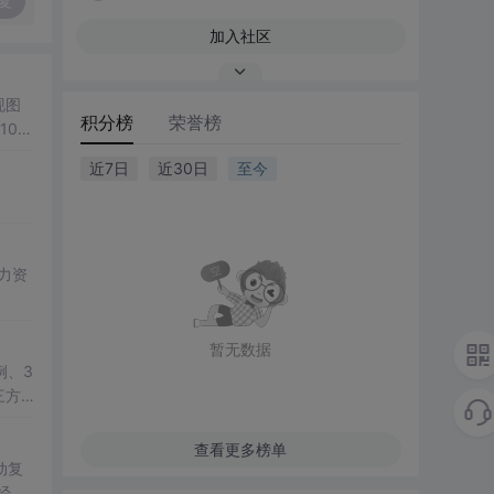
复
加入社区
现图
积分榜
荣誉榜
00
观展
近7日
近30日
至今
公、
降低图
遍历、
双模
； 滑
展示处
总
学
暂无数据
例、3
三方
教学演
查看更多榜单
动复
经彻