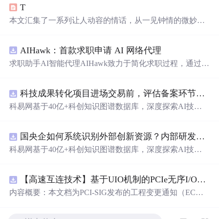
T
本文汇集了一系列让人动容的情话，从一见钟情的微妙到
日久生情的沉淀，每一句话都承载着深深的情感。这里有
对爱情细腻的描绘，也有对爱人深情的告白，每一段文字
AIHawk：首款求职申请 AI 网络代理
都能触动人心。
求职助手AI智能代理AIHawk致力于简化求职过程，通过自
动化职位申请流程。借助人工智能，它能够帮助用户以定
制化的方式申请多个职位。
科技成果转化项目进场交易前，评估备案环节需要准备哪些材料？.docx
科易网基于40亿+科创知识图谱数据库，深度探索AI技术
在技术转移、成果转化、技术经纪、知识产权、产业创
新、科技招商等垂直领域的多样化应用场景，研究科技创
国央企如何系统识别外部创新资源？内部研发体系完善，但对外部高校、中小科技企业技术能力缺乏动态认知。.docx
新领域的AI+数智化解决方案，推动科技创新与产业创新
智能化发展。
科易网基于40亿+科创知识图谱数据库，深度探索AI技术
在技术转移、成果转化、技术经纪、知识产权、产业创
新、科技招商等垂直领域的多样化应用场景，研究科技创
【高速互连技术】基于UIO机制的PCIe无序I/O扩展：多路径架构下内存请求的高性能传输与排序控制方案设计
新领域的AI+数智化解决方案，推动科技创新与产业创新
智能化发展。
内容概要：本文档为PCI-SIG发布的工程变更通知（EC
N），介绍了名为“无序输入/输出（Unordered I/O, UIO）”
的新功能，旨在解决传统PCI/PCIe架构中严格的顺序传输