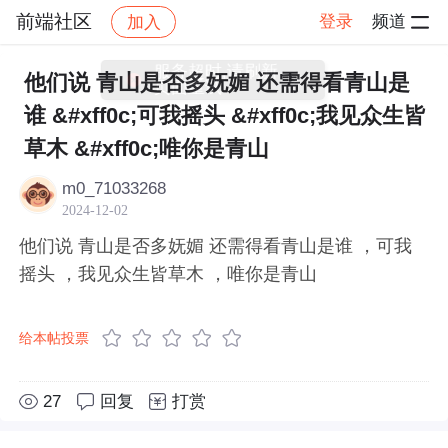
前端社区
登录
频道
加入
帖子详情
社区
前端社区
感慨
服务超时,请刷新
他们说 青山是否多妩媚 还需得看青山是
页面重试
谁 &#xff0c;可我摇头 &#xff0c;我见众生皆
草木 &#xff0c;唯你是青山
m0_71033268
2024-12-02
他们说 青山是否多妩媚 还需得看青山是谁 ，可我
摇头 ，我见众生皆草木 ，唯你是青山
给本帖投票
27
回复
打赏