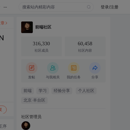
...
录
登录/注册
文章
前端社区
N
316,330
60,458
社区成员
社区内容
发帖
与我相关
我的任务
分享
前端
学习
经验分享
个人社区
北京·丰台区
复
社区管理员
正序