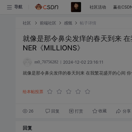
社区活动
赢在CSD
导航
社区
前端社区
感慨
帖子详情
就像是那令鼻尖发痒的春天到来 在
NER《MILLIONS》
2024-12-02 23:16:11
m0_70756282
就像是那令鼻尖发痒的春天到来 在我繁花盛开的心间 你化作蝴
给本帖投票
26
回复
打赏
分享
收藏
回复