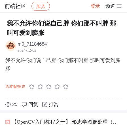
前端社区
登录
频道
加入
帖子详情
社区
前端社区
感慨
我不允许你们说自己胖 你们那不叫胖 那
叫可爱到膨胀
m0_71184684
2024-12-02
我不允许你们说自己胖 你们那不叫胖 那叫可爱到膨
胀
给本帖投票
25
回复
打赏
【OpenCV入门教程之十】 形态学图像处理（一）：