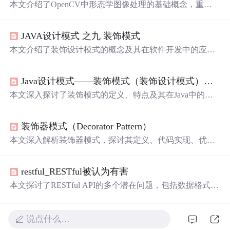
本文介绍了OpenCV中形态学图像处理的基础概念，重点
探讨了
膨胀
与腐蚀操作的原理与应用。通过提供源代码示
例，展示了如何在图像处理任务中使用这些技术，包括定
JAVA设计模式 之九 装饰模式
义内核、调节参数以及实现效果的可视化。此外，还提供
了一个实用的示例程序，
允许
用户通过滚动条调整腐蚀/
膨
本文介绍了装饰设计模式的概念及其在软件开发中的应
胀
操作和内核尺寸，直观体验不同参数设置下的图像变
用。装饰模式
允许
在不修改原有类结构的情况下，动态扩
化。
展对象的功能。文章通过示例详细阐述了装饰模式的结构
Java设计模式——装饰模式（装饰设计模式）详解
与实现过程。
本文深入探讨了装饰模式的定义、特点及其在Java中的应
用。装饰模式
允许
在不修改原有对象结构的前提下，动态
增加对象的职责，提供了比继承更灵活的扩展方式。文章
装饰器模式（Decorator Pattern）
详细介绍了装饰模式的结构，包括抽象构件、具体构件、
抽象装饰和具体装饰的角色，并通过游戏角色变身的实例
本文深入解析装饰器模式，探讨其定义、代码实现、优缺
展示了其实现过程。
点及使用场景，通过具体案例展示如何在不改变对象结构
的前提下为其添加新功能。
restful_RESTful被认为有害
本文探讨了RESTful API的多个潜在问题，包括数据格式效
率低下、缺乏明确的合同和文档、对业务需求的支持不
足、HTTP动词的局限性、时间耦合问题以及向后兼容性的
挑战。同时，文章提出了一些替代方案和技术，以克服RE
说点什么…
STful API在特定场景下的局限。