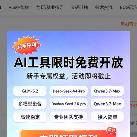
N
Vue技能树
简历/就业指导
立码吐槽
技术交流
BUG记
用AI写
。
转发到动态
举报
写回
切换为时间