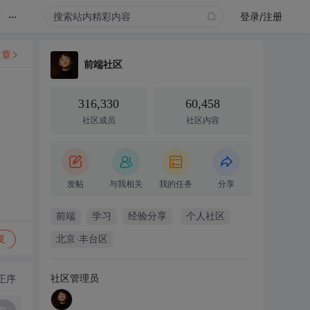
...
录
登录/注册
文章
前端社区
316,330
60,458
社区成员
社区内容
发帖
与我相关
我的任务
分享
前端
学习
经验分享
个人社区
复
北京·丰台区
社区管理员
正序