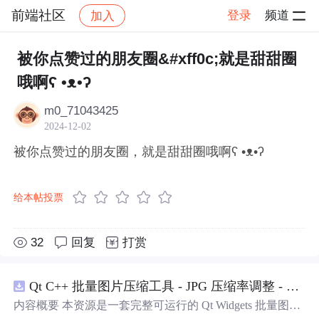
前端社区
登录
频道
加入
帖子详情
社区
前端社区
感慨
被你点赞过的朋友圈&#xff0c;就是甜甜圈
哦啊ʕ •ᴥ•ʔ
m0_71043425
2024-12-02
被你点赞过的朋友圈，就是甜甜圈哦啊ʕ •ᴥ•ʔ
给本帖投票
32
回复
打赏
Qt C++ 批量图片压缩工具 - JPG 压缩率调整 - 批量修改分辨率 - 本地图片批处理（源码）
内容概要 本资源是一套完整可运行的 Qt Widgets 批量图片