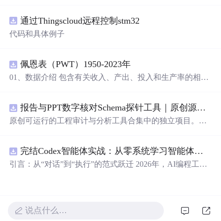
压缩桌面工具源码，基于 Qt5/C++ 从零开发，专为初学者
设计，分步实现图片批量处理全套功能。工具支持多选单
通过Thingscloud远程控制stm32
张图片、直接读取整个文件夹内所有 JPG/PNG 图像，可自
定义输出图片分辨率、调节 JPG0~100 区间压缩质量，自
代码和具体例子
带锁定宽高比防拉伸变形功能；批量处理完成后自动统计
每张图片压缩前后文件体积，计算整体压缩缩小比例，直
观展示压缩效果。 适用人群 Qt/C++ 零基础初学者，学习
佩恩表（PWT）1950-2023年
QImage 图像绘图、文件目录遍历、UI 交互开发； 需要本
01、数据介绍 包含有关收入、产出、投入和生产率的相对
地批量处理图片的办公、设计、自媒体从业者； 想要学习
水平信息，涵盖1950-2023年各国GDP、汇率、TFP、CPI
图片缩放、JPG 压缩、本地文件 IO、进度条交互的开发学
指数、人口、人力资本等多项数据，整理的PWT 11.0中文
习者。 使用场景 自媒体批量压缩配图，降低图片体积节省
报告与PPT数字核对Schema探针工具｜原创源码+测试+离线报告
翻译使用说明，英文原版使用说明。 数据名称：佩恩表
上传流量； 摄影、设计批量统一图片尺寸，批量轻量化相
（PWT） 数据年份：1950-2023年
原创可运行的工程审计与分析工具合集中的独立项目。每
册图片； 程序开发学习：QFileDialog 文件选择、QDir 文
个压缩包包含完整 Node.js、HTML、CSS、JavaScript 源
件夹遍历、QImage 缩放保存、QSlider 参数联动、批量循
码，内置合成示例、3 项自动化验收、离线 HTML/JSON/S
环界面防卡顿、文件大小格式化转换全套 Qt 图像开发实战
完结Codex智能体实战：从零系统学习智能体应用
VG 报告、1080×720 运行效果图、README、运行说明、
案例。 工具核心功能清单 双模式导入图片：手动多选单张
MIT License 与原创授权声明。零第三方运行依赖，不包含
引言：从“对话”到“执行”的范式跃迁 2026年，AI编程工具
图片 / 一键读取整个文件夹全部图片； 自定义输出宽高分
榜单产品源码、官方素材、论文、账号数据或未授权内
正经历一场深刻变革。过去，我们习惯于在对话框里向AI
辨率，支持锁定原始宽高比，避免图片拉伸变形； 滑块调
容。适合 AI 工程、前端、运维和质量团队用于本地预检、
描述需求，然后手动复制它生成的代码、安装依赖、调试
节 JPG 压缩质量 0~100，平衡图片清晰度与文件占用大
教学演示与二次开发。运行方法：Node.js 18+ 下执行 npm
运行——AI是“顾问”，而我们是“执行者”。如今，以Open
小； 自定义输出保存目录，批量生成压缩后的图片文件；
test 与 npm run report，或启动静态服务器打开 index.html。
AI Codex为代表的新一代智能体平台，已经彻底打破了这
实时进度条展示处理进度，循环中刷新界面，程序不会假
说点什么…
一模式。 Codex不再是一个被动的代码生成器，而是一个
死卡顿； 自动统计每张图片压缩前后体积，换算 KB/MB