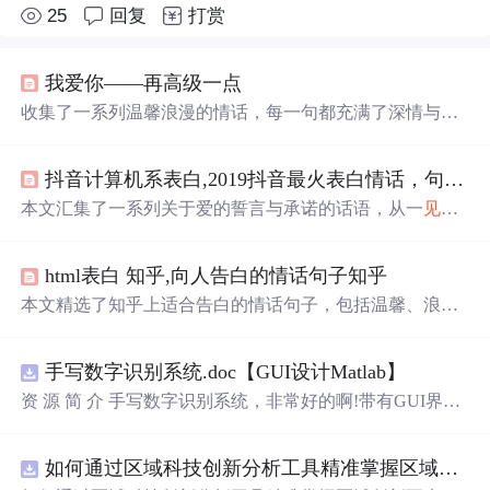
25
回复
打赏
我爱你——再高级一点
收集了一系列温馨浪漫的情话，每一句都充满了深情与爱
意，适合用来表达对心爱之人的感情。
抖音计算机系表白,2019抖音最火表白情话，句句唯美深情！
本文汇集了一系列关于爱的誓言与承诺的话语，从一
见
钟
情的悸动到相伴一生的坚定，表达了深深的情感与不变的
承诺。每句话都充满深情，让人感受到爱情的美好。
html表白 知乎,向人告白的情话句子知乎
本文精选了知乎上适合告白的情话句子，包括温馨、浪
漫、幽默等多种风格，旨在帮助读者表达心意。
手写数字识别系统.doc【GUI设计Matlab】
资 源 简 介 手写数字识别系统，非常好的啊!带有GUI界
面，使用方便! 详 情 说 明 用这个手写数字识别系统，你可
以轻松地识别手写数字。这个系统不仅功能强大，而且还
如何通过区域科技创新分析工具精准掌握区域创新要素分布与产业链融合现状？.docx
带有直观的图形用户界面（GUI），非常容易使用。你只