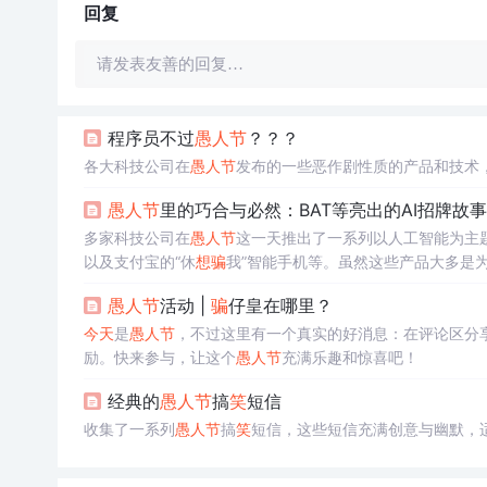
回复
请发表友善的回复…
程序员不过
愚人节
？？？
各大科技公司在
愚人节
发布的一些恶作剧性质的产品和技术，
愚人节
里的巧合与必然：BAT等亮出的AI招牌故事
多家科技公司在
愚人节
这一天推出了一系列以人工智能为主题
以及支付宝的“休
想
骗
我”智能手机等。虽然这些产品大多是
愚人节
活动 |
骗
仔皇在哪里？
今天
是
愚人节
，不过这里有一个真实的好消息：在评论区分享
励。快来参与，让这个
愚人节
充满乐趣和惊喜吧！
经典的
愚人节
搞
笑
短信
收集了一系列
愚人节
搞
笑
短信，这些短信充满创意与幽默，