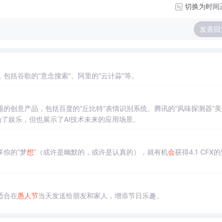
切换为时间
发表回
包括谷歌的“意念搜索”、阿里的“云计蒜”等。
的创意产品，包括百度的“丘比特”表情识别系统、腾讯的“风味探测器”美食
为了娱乐，但也展示了AI技术未来的应用场景。
你的“梦
想
”（或许是幽默的，或许是认真的），就有机
会
获得4.1 CFX
适合在
愚人节
当天发送给朋友和家人，增添节日乐趣。