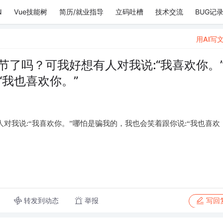
N
Vue技能树
简历/就业指导
立码吐槽
技术交流
BUG记
用AI写
节了吗？可我好想有人对我说:“我喜欢你。
“我也喜欢你。”
对我说:“我喜欢你。”哪怕是骗我的，我也会笑着跟你说:“我也喜欢
转发到动态
举报
写回