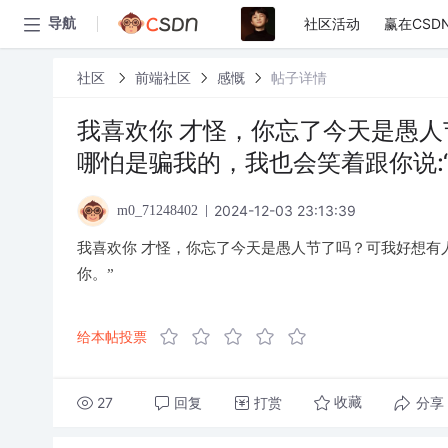
社区活动
赢在CSD
导航
社区
前端社区
感慨
帖子详情
我喜欢你 才怪，你忘了今天是愚人
哪怕是骗我的，我也会笑着跟你说:
2024-12-03 23:13:39
m0_71248402
我喜欢你 才怪，你忘了今天是愚人节了吗？可我好想有人
你。”
给本帖投票
27
回复
打赏
分享
收藏