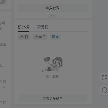
复
加入社区
好瞬
积分榜
荣誉榜
连
近7日
近30日
至今
这首
爱。
暂无数据
习的
、旅
查看更多榜单
年代