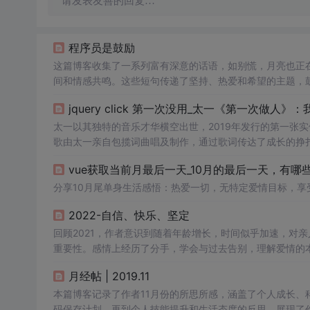
请发表友善的回复…
程序员是鼓励
这篇博客收集了一系列富有深意的话语，如别慌，月亮也正
间和情感共鸣。这些短句传递了坚持、热爱和希望的主题，
接。
jquery click 第一次没用_太一《第一次做人
太一以其独特的音乐才华横空出世，2019年发行的第一张
歌由太一亲自包揽词曲唱及制作，通过歌词传达了成长的挣
vue获取当前月最后一天_10月的最后一天，有哪
分享10月尾单身生活感悟：热爱一切，无特定爱情目标，
2022-自信、快乐、坚定
回顾2021，作者意识到随着年龄增长，时间似乎加速，对
重要性。感情上经历了分手，学会与过去告别，理解爱情的本
行和阅读等目标。
月经帖 | 2019.11
本篇博客记录了作者11月份的所思所感，涵盖了个人成长、科技
码保存计划，再到个人技能提升和生活态度的反思，展现了