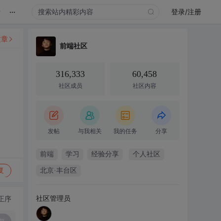
...
录
登录/注册
文章
前端社区
316,333
60,458
社区成员
社区内容
发帖
与我相关
我的任务
分享
前端
学习
经验分享
个人社区
复
北京·丰台区
社区管理员
正序