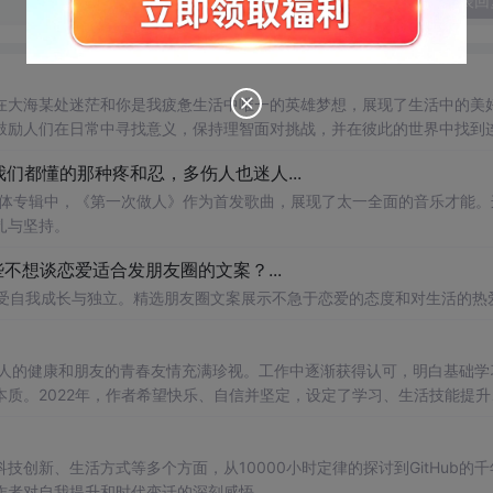
发表回
在大海某处迷茫和你是我疲惫生活中唯一的英雄梦想，展现了生活中的美
鼓励人们在日常中寻找意义，保持理智面对挑战，并在彼此的世界中找到
》：我们都懂的那种疼和忍，多伤人也迷人...
实体专辑中，《第一次做人》作为首发歌曲，展现了太一全面的音乐才能。
扎与坚持。
些不想谈恋爱适合发朋友圈的文案？...
享受自我成长与独立。精选朋友圈文案展示不急于恋爱的态度和对生活的热
亲人的健康和朋友的青春友情充满珍视。工作中逐渐获得认可，明白基础学
质。2022年，作者希望快乐、自信并坚定，设定了学习、生活技能提升
创新、生活方式等多个方面，从10000小时定律的探讨到GitHub的千
作者对自我提升和时代变迁的深刻感悟。