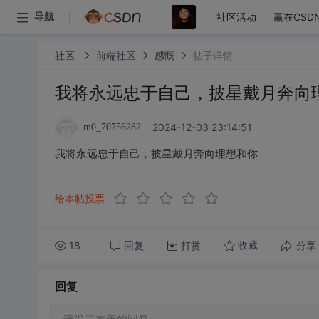
社区活动
赢在CSD
导航
社区
前端社区
感慨
帖子详情
我将永远忠于自己，披星戴月奔向
2024-12-03 23:14:51
m0_70756282
我将永远忠于自己，披星戴月奔向理想和你
给本帖投票
18
回复
打赏
分享
收藏
回复