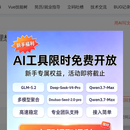
N
Vue技能树
简历/就业指导
立码吐槽
技术交流
BUG记
用AI写
理想和你
转发到动态
举报
写回
切换为时间