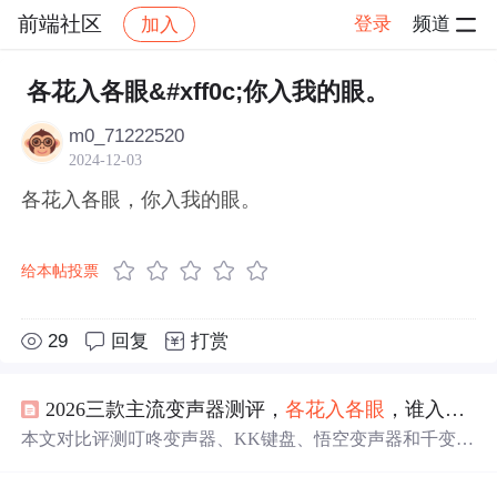
前端社区
登录
频道
加入
帖子详情
社区
前端社区
感慨
各花入各眼&#xff0c;你入我的眼。
m0_71222520
2024-12-03
各花入各眼，你入我的眼。
给本帖投票
29
回复
打赏
2026三款主流变声器测评，
各花入
各
眼
，谁入你
眼
本文对比评测叮咚变声器、KK键盘、悟空变声器和千变语
音变声器四款主流变声工具，聚焦其平台兼容性（Android/
iOS/PC）、实时语音延迟、音频处理能力（降噪、混响、