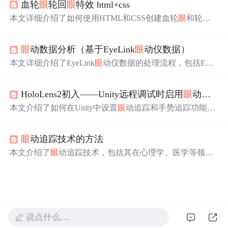
血轮
眼
轮回
眼
特效 html+css
音调调节）、AI语音合成质量、SDK集成支持及付费模
式。重点分析各产品在短视频配音、直播、游戏开黑等场
本文详细介绍了如何使用HTML和CSS创建血轮
眼
和轮回
景下的技术表现与局限性，为开发者与终端用户选型提供
眼
的视觉效果，包括
眼
球、黑点、勾玉和轮回圈的动画设
技术参考。
计，展示了丰富的视觉动态和CSS技巧。
眼
动数据分析（基于EyeLink
眼
动仪数据）
本文详细介绍了EyeLink
眼
动仪数据的处理流程，包括EDF
到ASC的转换、原始数据结构解析、MATLAB读取数据的
方法，以及数据可视化、兴趣区创建、试次分组、兴趣时
HoloLens2初入——Unity远程调试时启用
眼
动追踪和手势追踪功能
间段定义等关键步骤。通过Data Viewer软件，可以进行数
据导入、可视化、热点图创建、差异图和动态图的制作，
本文介绍了如何在Unity中设置
眼
动追踪和手势追踪功能，
以及兴趣区的动态创建。此外，文章还解释了
眼
动数据指
以便在远程调试HoloLens2时使用。内容包括安装DotNetWi
标的含义，如首次注视时间、第二次注视时间、凝视时间
nRT包、配置MRTK文件，以及启用
眼
动和手势追踪的详
和回视时间等。
眼
动追踪技术的方法
细步骤，帮助开发者避过访问NuGet包源的网络问题。此
外，还提供了关键配置文件的截图和操作指南。
本文介绍了
眼
动追踪技术，包括其在心理学、医学等领域
的应用，从侵入式到非侵入式的发展，重点阐述了早期
眼
动追踪技术和现代非侵入式方法，如瞳孔-角膜反射追踪，
并讨论了方法的局限性。
说点什么…