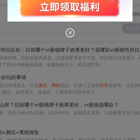
切换为时间
发表回
区别：目前哪个vr眼镜牌子效果更好？选哪款vr眼镜性价比高，求推荐2017.
体验评测，包括画面失真度、沉浸感受等多个方面。综合评分结果显示，U
讨了影响VR体验的因素，如视场角大小、瞳距调节等。
神奇好玩的事情
序员式浪漫表达、打造
魔镜
、
网购
选品、生成人工智能
世界
名画等。还提到P
入门建议，如学语法、做项目、了解库和与伙伴学习。
镜怎么样？目前哪个vr眼镜牌子效果更好，vr眼镜选哪款？
测，包括小米VR玩具版、UGP4代等。从画面失真度、沉浸感受等多个维
码+测试+离线报告