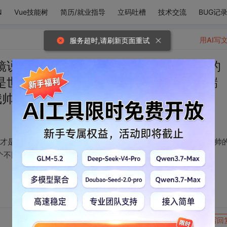
N
Vue技能树
简历/就业指导
立码吐槽
技术交流
BUG记
用AI写
服务超时,请刷新页面重试
说:“魔镜，魔镜，谁才是世界上最帅的的
您是世上最帅的人。”听完这话我一脚把它踹
我帅
才是世界上最帅的的人。”。魔镜回答说:“我的主人，您是世上最帅
个不比我帅
转发到动态
举报
写回