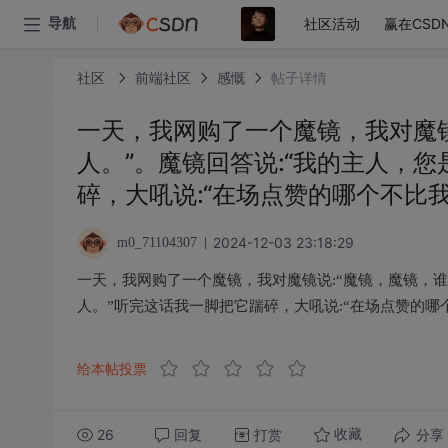
社区活动
赢在CSD
导航
社区
前端社区
感慨
帖子详情
一天，我网购了一个魔镜，我对魔镜
人。”。魔镜回答说:“我的主人，
碎，大吼说:“在场点赞的哪个不比
2024-12-03 23:18:29
m0_71104307
一天，我网购了一个魔镜，我对魔镜说:“魔镜，魔镜，谁
人。”听完这话我一脚把它踹碎，大吼说:“在场点赞的哪
给本帖投票
26
回复
打赏
分享
收藏