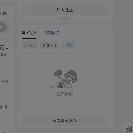
加入社区
正序
复
积分榜
荣誉榜
近7日
近30日
至今
..
GP
yth
暂无数据
度进
查看更多榜单