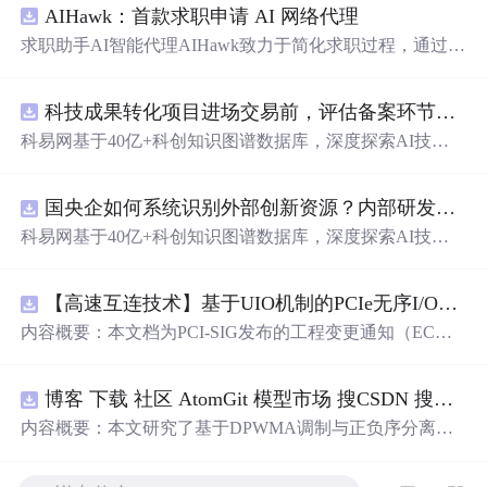
AIHawk：首款求职申请 AI 网络代理
求职助手AI智能代理AIHawk致力于简化求职过程，通过自
动化职位申请流程。借助人工智能，它能够帮助用户以定
制化的方式申请多个职位。
科技成果转化项目进场交易前，评估备案环节需要准备哪些材料？.docx
科易网基于40亿+科创知识图谱数据库，深度探索AI技术
在技术转移、成果转化、技术经纪、知识产权、产业创
新、科技招商等垂直领域的多样化应用场景，研究科技创
国央企如何系统识别外部创新资源？内部研发体系完善，但对外部高校、中小科技企业技术能力缺乏动态认知。.docx
新领域的AI+数智化解决方案，推动科技创新与产业创新
智能化发展。
科易网基于40亿+科创知识图谱数据库，深度探索AI技术
在技术转移、成果转化、技术经纪、知识产权、产业创
新、科技招商等垂直领域的多样化应用场景，研究科技创
【高速互连技术】基于UIO机制的PCIe无序I/O扩展：多路径架构下内存请求的高性能传输与排序控制方案设计
新领域的AI+数智化解决方案，推动科技创新与产业创新
智能化发展。
内容概要：本文档为PCI-SIG发布的工程变更通知（EC
N），介绍了名为“无序输入/输出（Unordered I/O, UIO）”
的新功能，旨在解决传统PCI/PCIe架构中严格的顺序传输
博客 下载 社区 AtomGit 模型市场 搜CSDN 搜索 AI 搜索
规则对多路径拓扑和高性能IO系统的限制。UIO基于Flit模
式，定义了一套新的TLP（事务层包）类型和规则，允许
内容概要：本文研究了基于DPWMA调制与正负序分离的
请求方（Requester）自主管理数据顺序，支持多路径路
ANPC三电平并网逆变器前馈控制策略，旨在解决传统三
由、提升系统效率并兼容现有生产者-消费者模型。文档详
电平逆变器存在的谐波含量高、电网不平衡工况适应性差