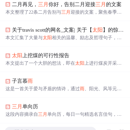
二月再见，
三月
你好，告别二月迎接
三月
的文案
本文整理了22条二月告别与
三月
迎接的文案，聚焦春季意
象（如春暖花开、春风、阳光、希望等），强调时间节点
转换、积极情绪传递与生活仪式感。内容适用于社交媒体
关于travis scott的网名_文案| 关于【
太阳
】的惊艳句子
发布、节日营销文案及用户运营场景，突出季节更替中的
情感共鸣与正向激励，不涉及具体技术实现或IT系统功
本文汇集了大量与
太阳
相关的温馨、励志及哲理句子，通
能。
过不同角度描绘
太阳
的美好寓意及其给人带来的正面影
响。
太阳
上挖煤的可行性报告
本文提出了一个大胆的想法，即在
太阳
上进行煤炭开采以
获取能源。文章分为三个部分，首先论证了
太阳
主要由煤
炭构成；其次讨论了在
太阳
上进行煤炭开采的可能性；最
子言慕
雨
后详细介绍了具体的开采方法。
这是一首关于爱与矛盾的情诗，通过
雨
、阳光、风等元素
表达了情感的复杂性和不可捉摸。诗中细腻地描绘了主人
公对爱的向往与逃避，以及由此产生的内心挣扎。
三月
单向历
这段内容摘录自
三月
单向历，每日一句精选名言佳句，涵
盖文学、哲学等多个领域，旨在通过这些话语给予人们思
考与启发。从年少时代的忧郁到职场中的处世哲学，每句