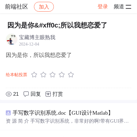
前端社区
登录
频道
加入
帖子详情
社区
前端社区
感慨
因为是你&#xff0c;所以我想恋爱了
宝藏博主眼熟我
2024-12-04
因为是你，所以我想恋爱了
给本帖投票
21
回复
打赏
手写数字识别系统.doc【GUI设计Matlab】
资 源 简 介 手写数字识别系统，非常好的啊!带有GUI界
面，使用方便! 详 情 说 明 用这个手写数字识别系统，你可
以轻松地识别手写数字。这个系统不仅功能强大，而且还