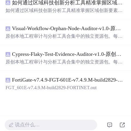
如何通过区域科技创新分析工具精准掌握区域创新要素分布与产业链融合现状？.docx
带有直观的图形用户界面（GUI），非常容易使用。你只
需要将手写数字输入系统，它将立即给出准确的识别结
如何通过区域科技创新分析工具精准掌握区域创新要素分
果。这个系统可以在各种场景中使用，无论是学校、工作
布与产业链融合现状？
还是日常生活，都能为你提供快速和准确的识别服务。它
是一个非常方便和实用的工具，你一定会喜欢它的！
Visual-Workflow-Orphan-Node-Auditor-v1.0-原创源码与文档.zip
原创本地工程审计与分析工具合集中的独立资源包。每个
ZIP包含完整源码、3项自动化测试、可复现合成示例、离
线HTML、JSON与SVG报告、1080×720真实运行效果图、
Cypress-Flaky-Test-Evidence-Auditor-v1.0-原创源码与文档.zip
README、运行说明、功能清单、MIT License及原创与授
权声明。解压后进入project目录，执行npm test验证算法，
原创本地工程审计与分析工具合集中的独立资源包。每个
执行npm run report生成报告，也可通过本地静态服务器打
ZIP包含完整源码、3项自动化测试、可复现合成示例、离
开网页。运行时零第三方依赖，不包含热点产品或开源项
线HTML、JSON与SVG报告、1080×720真实运行效果图、
目源码、Logo、官方截图、论文、生产日志或其他受限素
FortiGate-v7.4.9-FGT-601E-v7.4.9.M-build2829-FORTINET.out
README、运行说明、功能清单、MIT License及原创与授
材。适合前端开发、AI应用工程、测试审计和课程实践。
权声明。解压后进入project目录，执行npm test验证算法，
FGT_601E-v7.4.9.M-build2829-FORTINET.out
执行npm run report生成报告，也可通过本地静态服务器打
开网页。运行时零第三方依赖，不包含热点产品或开源项
目源码、Logo、官方截图、论文、生产日志或其他受限素
材。适合前端开发、AI应用工程、测试审计和课程实践。
说点什么…