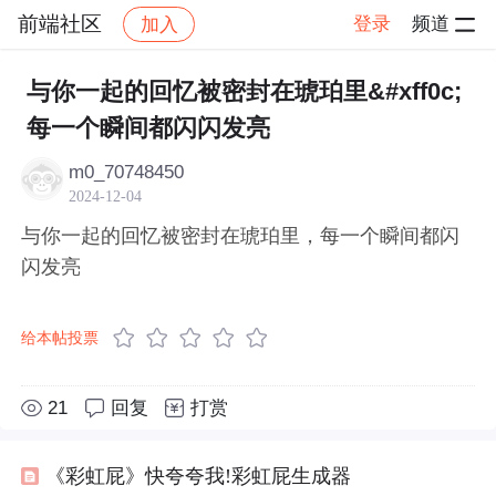
前端社区
登录
频道
加入
帖子详情
社区
前端社区
感慨
与你一起的回忆被密封在琥珀里&#xff0c;
每一个瞬间都闪闪发亮
m0_70748450
2024-12-04
与你一起的回忆被密封在琥珀里，每一个瞬间都闪
闪发亮
给本帖投票
21
回复
打赏
《彩虹屁》快夸夸我!彩虹屁生成器