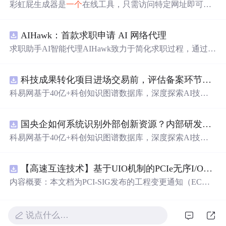
彩虹屁生成器是
一个
在线工具，只需访问特定网址即可获
取充满创意和甜蜜的赞美语句。这些彩虹屁涵盖了从浪漫
告白到日常夸奖的各种场景，为日常生活增添乐趣。
AIHawk：首款求职申请 AI 网络代理
求职助手AI智能代理AIHawk致力于简化求职过程，通过自
动化职位申请流程。借助人工智能，它能够帮助用户以定
制化的方式申请多个职位。
科技成果转化项目进场交易前，评估备案环节需要准备哪些材料？.docx
科易网基于40亿+科创知识图谱数据库，深度探索AI技术
在技术转移、成果转化、技术经纪、知识产权、产业创
新、科技招商等垂直领域的多样化应用场景，研究科技创
国央企如何系统识别外部创新资源？内部研发体系完善，但对外部高校、中小科技企业技术能力缺乏动态认知。.docx
新领域的AI+数智化解决方案，推动科技创新与产业创新
智能化发展。
科易网基于40亿+科创知识图谱数据库，深度探索AI技术
在技术转移、成果转化、技术经纪、知识产权、产业创
新、科技招商等垂直领域的多样化应用场景，研究科技创
【高速互连技术】基于UIO机制的PCIe无序I/O扩展：多路径架构下内存请求的高性能传输与排序控制方案设计
新领域的AI+数智化解决方案，推动科技创新与产业创新
智能化发展。
内容概要：本文档为PCI-SIG发布的工程变更通知（EC
N），介绍了名为“无序输入/输出（Unordered I/O, UIO）”
的新功能，旨在解决传统PCI/PCIe架构中严格的顺序传输
规则对多路径拓扑和高性能IO系统的限制。UIO基于Flit模
说点什么…
式，定义了一套新的TLP（事务层包）类型和规则，允许