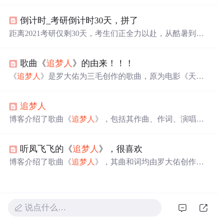
普通跑龙套演员如
梦
的辛酸历程与成长故事。影片通过黑
色幽默的手法，展现了
追
梦
人
在逆境中坚持不懈的精神，
倒计时_考研倒计时30天，拼了
传递了‘不投降就是成功’的正能量。
距离2021考研仅剩30天，考生们正全力以赴，从酷暑到严
寒，他们用一本本笔记、一次次坚持诠释着拼搏的精神。
无论是方舱医院的“考研哥”，还是在地下车库复习的贵州
歌曲《
追
梦
人
》的由来！！！
小伙，或是与疾病抗争的姚俊鹏和昂子喻，他们的故事鼓
舞着每
一个
追
梦
人
。无论年龄多大，只要心怀
梦
想，都能
《
追
梦
人
》是罗大佑为三毛创作的歌曲，原为电影《天若
勇敢追
梦
，如43岁的娜日娜与儿子一起高考，57岁的周建
有情》的主题曲《青春无悔》。三毛去世后，罗大佑为纪
圆了自己的大学
梦
。每
一个
努力的瞬间，都是改变命运的
念她，在原有曲目基础上增加四句歌词并改名为《
追
梦
人
可能，加油，每一位考研人！
追
梦
人
》。这首歌见证了两人在电影《滚滚红尘》中的合作及深
厚友谊。
博客介绍了歌曲《
追
梦
人
》，包括其作曲、作词、演唱者
及所属专辑。还展示了部分歌词内容，如“让青春吹动了你
的长发让它牵引你的
梦
”等，最后给出了该歌曲的音频链
听凤飞飞的《
追
梦
人
》，很喜欢
接。
博客介绍了歌曲《
追
梦
人
》，其曲和词均由罗大佑创作，
由凤飞飞演唱，出自专辑《告别的年代 - 情歌专辑》，还
展示了部分歌词内容。
说点什么…