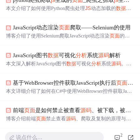
python爬虫爬取
js
生成的
页面
_爬虫之抓取
js
生成的
本文介绍了如何使用Python爬虫处理
JS
动态加载的
数据
，
通过
分析
页面
源码
和请求，揭示了如何
找到
并模拟
JS
请求
路径来获取所需信息。详细讲述了在遇到Ajax未包含
数据
JavaScript动态渲染
页面
爬取——Selenium的使用
的情况下，如何定位到负责
数据
加载的
JS
文件，并构造请
求URL来直接获取内容，以此提高爬虫的效率。
博客介绍了使用Selenium爬取JavaScript动态渲染
页面
的方
法。因部分
页面
含加密参数，难以直接
分析
Ajax爬取
数据
，故采用模拟浏览器运行的方式。详细讲解了Selenium的
JavaScript图书
数据
可视化
分析
系统
源码
解析
准备工作、基本用法，包括初始化、访问
页面
、查找节
点、节点交互等，还提及切换Frame、延时等待、前进后
本文深入解析JavaScript图书
数据
可视化
分析
系统
源码
。介
退、Cookie操作等，以及反屏蔽和无头模式的实现。
绍了JavaScript在前端开发的应用、与ECMAScript兼容性，
探讨现代前端框架、D3.
js
库在
数据
可视化的使用，还提及
基于WebBrowser控件获取JavaScript执行后
页面
源码
数据
处理库、存储技术，最后通过图书销售、用户阅读习
惯
分析
及推荐系统等案例展示其实际应用。
本文详细介绍了如何在C#中使用WebBrowser控件获取Java
Script执行后的
页面
源码
。通过DocumentCompleted事件监
听、InvokeScript方法调用
JS
函数，以及DocumentText属性
前端
页面
是如何禁止被查看
源码
、被下载，被爬取，以及破解方法
读取最终HTML，开发者可以精准捕获动态生成的DOM内
容。文章还讨论了浏览器渲染机制、异步资源加载监控及
博客介绍前端
页面
禁止查看
源码
、爬取及复制的原理与破
数据
抓取的实际应用。
解方法。如用
JS
屏蔽操作，可通过浏览器设置禁止JavaScri
pt解开；百度文库用HTTPS、动态加载等防抓包；禁止复
2
说点什么…
制可结合
JS
、CSS实现，可通过查看
源码
等方法破解。还