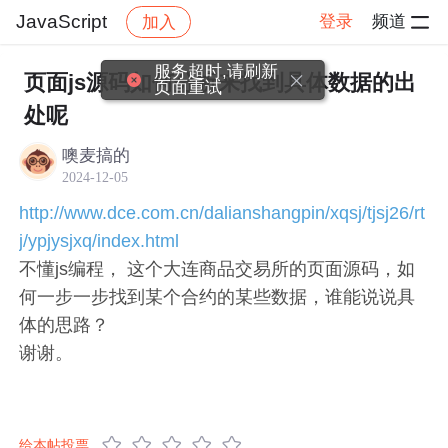
JavaScript
登录
频道
加入
帖子详情
社区
JavaScript
服务超时,请刷新
页面js源码如何分析来找到具体数据的出
页面重试
处呢
噢麦搞的
2024-12-05
http://www.dce.com.cn/dalianshangpin/xqsj/tjsj26/rt
j/ypjysjxq/index.html
不懂js编程， 这个大连商品交易所的页面源码，如
何一步一步找到某个合约的某些数据，谁能说说具
体的思路？
谢谢。
给本帖投票