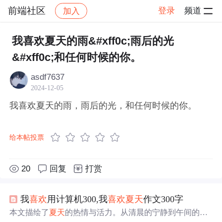
前端社区
登录
频道
加入
帖子详情
社区
前端社区
感慨
我喜欢夏天的雨&#xff0c;雨后的光
&#xff0c;和任何时候的你。
asdf7637
2024-12-05
我喜欢夏天的雨，雨后的光，和任何时候的你。
给本帖投票
20
回复
打赏
我
喜欢
用计算机300,我
喜欢
夏天
作文300字
本文描绘了
夏天
的热情与活力。从清晨的宁静到午间的酷