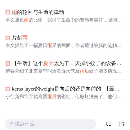
热，再到夜晚的凉爽，展现了
夏天
不同时间段的魅力。通
过描写人们的生活状态及自然界的变化，表达了作者对
夏
雨
的轮回与生命的律动
天
的喜爱。
本文通过
雨
的比喻，探讨了生命中的苦痛与美好，强调了
经历风
雨
后
彩虹的珍贵，以及四季变换带来的不同体验。
文章鼓励读者在面对困难时保持坚韧，相信阳
光
总在风
雨
片刻
雨
后
。
本文描绘了一幅夏日
雨
景的画面，作者通过细腻的笔触，
展现了
雨
中人们的各种状态，从匆忙避
雨
到悠闲赏
雨
，再
到
雨
后
的清凉与宁静。文章还穿插了作者对于生活的感悟
【生活】这个
夏天
太热了，灭掉小蚊子的设备分享
和对古人生活方式的遐想。
博客介绍了北京夏季闷热潮湿天气及
雨
后
蚊子增多情况，
区分了摇蚊、小型库蚊、蠓（墨蚊）等不同蚊虫。重点分
享了吸蚊灯改造经验，通过扩大孔、用速干胶和玻璃胶固
keras layer的weight是向后的还是向前的_【最美的遇见】又见
定100目尼龙纱等步骤，改造后的吸蚊灯捕小飞蚊效果好，
还提醒了选灯时的注意事项。
小红兔和宝宝鸭喜爱
雨
后
的彩虹，但彩虹消失了。他们踏
上寻找之旅，从榕树、大江和石桥那里了解到环境保护的
重要性，并采取行动让彩虹重现。
说点什么…