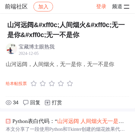
前端社区
登录
频道
加入
帖子详情
社区
前端社区
感慨
山河远阔&#xff0c;人间烟火&#xff0c;无一
是你&#xff0c;无一不是你
宝藏博主眼熟我
2024-12-05
山河远阔，人间烟火，无一是你，无一不是你
给本帖投票
34
回复
打赏
Python表白代码：“
山河
远阔
人间烟火
无一是
你
无
本文分享了一段使用Python和Tkinter创建的烟花效果代