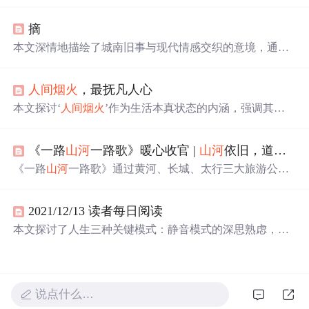
码，结合动人的烟花文案，适合作为表白小项目。文章介
绍了环境安装、素材选择和代码实现，并展示了多组烟花
摘
效果和深情的烟花文案。
本文深情地描绘了城南旧事与现代情感交织的意境，通过
诗意的语言表达了对过去的怀念与对未来的憧憬，以及在
广阔
山河
与
人间烟火
中寻找自我与爱情的真谛。
人间烟火
，最抚凡人心
本文探讨‘
人间烟火
’作为生活本真状态的内涵，强调其在
平凡日常中体现的安全感、归属感与情感联结，并结合程
序员群体常面临的焦虑与疏离，反思技术工作背景下回归
《一路
山河
一路歌》暖心收官 |
山河
依旧，道路常新
生活质感的重要性。文中指出烟火气即具象可感的真实存
在——饮食、亲情、邻里、微小善意等，是抵御异化、锚
《一路
山河
一路歌》通过黄河、长城、太行三大旅游公
定自我价值的重要力量。
路，串联山西历史文化景观，展现三晋大地的文明脉络与
人文风情。节目融合实地探访与沉浸体验，让观众深入理
2021/12/13 读者每日阅读
解传统建筑、非遗技艺与地域精神，推动文化旅游深度融
合。
本文探讨了人生三种关键模式：静音模式的深思熟虑，游
戏模式的主动选择与目标导向，以及飞行模式的自我反
思。通过
山河
烟火与各自安好的主题，展现了人生阶段性
的变化和智慧成长。
说点什么…