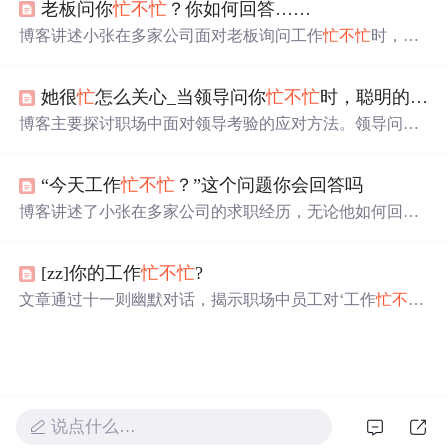
老板问你
忙
不
忙
？你如何回答……
博客讲述小张在多家公司面对老板询问工作
忙
不
忙
时，给
出不同回答均被辞退的故事。此故事看似无逻辑，实则意
义深刻，反映出人们努力工作、打理生活，却常与期望背
她很
忙
怎么关心_当领导问你
忙
不
忙
时，聪明的人都是这样回答的
离，讨好老板也难获认可的现实。
博客主要探讨职场中面对领导考验的应对方法。领导问
忙
不
忙
，实际是暗示有事找你，应回答立刻到；领导让浇
花，是暗示你暂时回避，懂事的做法是安排保洁浇花，等
“今天工作
忙
不
忙
？”这个问题你会回答吗
客人走后再进去，还提及中国式人际关系要点。
博客讲述了小张在多家公司的求职经历，无论他如何回答
老板关于工作
忙
不
忙
的问题，都会被以各种奇葩
理由
辞
退，如不会找事做、做事没系统等，最后自己开小吃店也
[zz]你的工作
忙
不
忙
?
因房东要自营而结束，在寺庙也答非所问。
文章通过十一则幽默对话，揭示职场中员工对‘工作
忙
不
忙
’这一简单提问的多种应答方式及其被辞退的荒诞结果，反
映上下级沟通中语义模糊、预期错位与管理逻辑矛盾等问
题，强调精准表达、结构化思维与情境适配在职业沟通中
的关键作用。
说点什么…