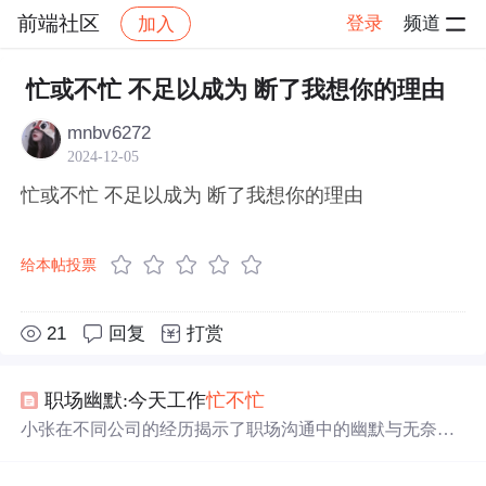
前端社区
登录
频道
加入
帖子详情
社区
前端社区
感慨
忙或不忙 不足以成为 断了我想你的理由
mnbv6272
2024-12-05
忙或不忙 不足以成为 断了我想你的理由
给本帖投票
21
回复
打赏
职场幽默:今天工作
忙
不
忙
小张在不同公司的经历揭示了职场沟通中的幽默与无奈。
无论回答
忙
或
不
忙
，最终都被辞退，展现了职场上难以捉
摸的标准。