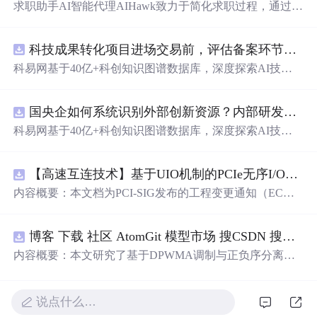
求职助手AI智能代理AIHawk致力于简化求职过程，通过自
动化职位申请流程。借助人工智能，它能够帮助用户以定
制化的方式申请多个职位。
科技成果转化项目进场交易前，评估备案环节需要准备哪些材料？.docx
科易网基于40亿+科创知识图谱数据库，深度探索AI技术
在技术转移、成果转化、技术经纪、知识产权、产业创
新、科技招商等垂直领域的多样化应用场景，研究科技创
国央企如何系统识别外部创新资源？内部研发体系完善，但对外部高校、中小科技企业技术能力缺乏动态认知。.docx
新领域的AI+数智化解决方案，推动科技创新与产业创新
智能化发展。
科易网基于40亿+科创知识图谱数据库，深度探索AI技术
在技术转移、成果转化、技术经纪、知识产权、产业创
新、科技招商等垂直领域的多样化应用场景，研究科技创
【高速互连技术】基于UIO机制的PCIe无序I/O扩展：多路径架构下内存请求的高性能传输与排序控制方案设计
新领域的AI+数智化解决方案，推动科技创新与产业创新
智能化发展。
内容概要：本文档为PCI-SIG发布的工程变更通知（EC
N），介绍了名为“无序输入/输出（Unordered I/O, UIO）”
的新功能，旨在解决传统PCI/PCIe架构中严格的顺序传输
博客 下载 社区 AtomGit 模型市场 搜CSDN 搜索 AI 搜索 会员中心 创作中心 基于DPWMA调制与正负序分离的ANPC三电平并网逆变器前馈控制策略研究（Simulink仿真实现）
规则对多路径拓扑和高性能IO系统的限制。UIO基于Flit模
式，定义了一套新的TLP（事务层包）类型和规则，允许
内容概要：本文研究了基于DPWMA调制与正负序分离的
请求方（Requester）自主管理数据顺序，支持多路径路
ANPC三电平并网逆变器前馈控制策略，旨在解决传统三
由、提升系统效率并兼容现有生产者-消费者模型。文档详
电平逆变器存在的谐波含量高、电网不平衡工况适应性差
细说明了UIO
及动态响应速度不足等问题。通过采用有源中点箝位（AN
说点什么…
PC）三电平逆变器拓扑，结合双极性倍频脉宽调制（DPW