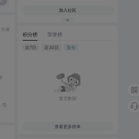
复
加入社区
了大佬
积分榜
荣誉榜
近7日
近30日
至今
朋
暂无数据
，也
查看更多榜单