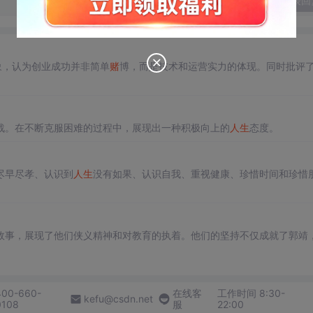
发表回
象，认为创业成功并非简单
赌
博，而是技术和运营实力的体现。同时批评
战。在不断克服困难的过程中，展现出一种积极向上的
人生
态度。
尽早尽孝、认识到
人生
没有如果、认识自我、重视健康、珍惜时间和珍惜
故事，展现了他们侠义精神和对教育的执着。他们的坚持不仅成就了郭靖
400-660-
在线客
工作时间 8:30-
kefu@csdn.net
0108
服
22:00