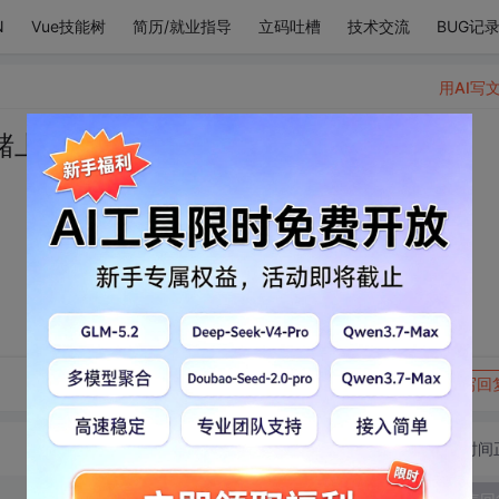
N
Vue技能树
简历/就业指导
立码吐槽
技术交流
BUG记
用AI写
赌上你
转发到动态
举报
写回
切换为时间