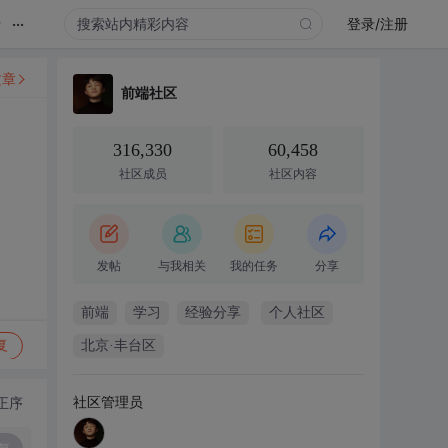
...
录
登录/注册
文章
前端社区
316,330
60,458
社区成员
社区内容
发帖
与我相关
我的任务
分享
前端
学习
经验分享
个人社区
复
北京·丰台区
社区管理员
正序