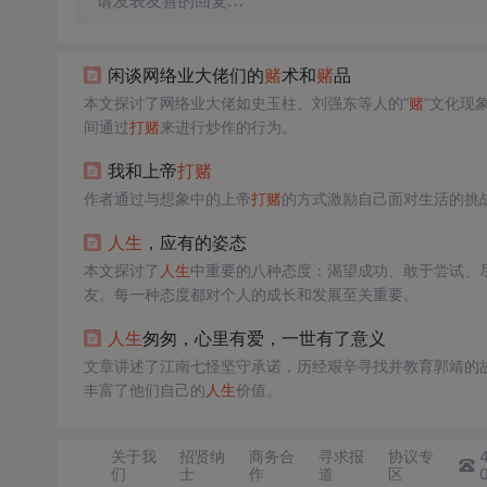
请发表友善的回复…
闲谈网络业大佬们的
赌
术和
赌
品
本文探讨了网络业大佬如史玉柱、刘强东等人的“
赌
”文化现
间通过
打
赌
来进行炒作的行为。
我和上帝
打
赌
作者通过与想象中的上帝
打
赌
的方式激励自己面对生活的挑
人生
，应有的姿态
本文探讨了
人生
中重要的八种态度：渴望成功、敢于尝试、
友。每一种态度都对个人的成长和发展至关重要。
人生
匆匆，心里有爱，一世有了意义
文章讲述了江南七怪坚守承诺，历经艰辛寻找并教育郭靖的
丰富了他们自己的
人生
价值。
关于我
招贤纳
商务合
寻求报
协议专
们
士
作
道
区