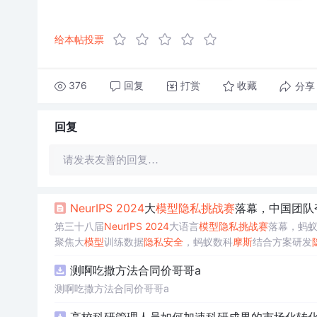
给本帖投票
376
回复
打赏
分享
收藏
回复
请发表友善的回复…
Ne
urI
PS
2024
大
模型
隐私
挑战赛
落幕，中国团队
第三十八届
Ne
urI
PS
2024
大语言
模型
隐私
挑战赛
落幕，蚂
聚焦大
模型
训练数据
隐私
安全
，蚂蚁数科
摩斯
结合方案研发
测啊吃撒方法合同价哥哥a
测啊吃撒方法合同价哥哥a
高校科研管理人员如何加速科研成果的市场化转化？