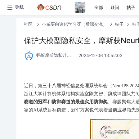
全部
疑问
帖子
导航
社区
小威要向诸佬学习呀（后端交流）
帖子
帖
保护大模型隐私安全，摩斯获NeurI
2024-12-06 13:52:03
蚂蚁摩斯隐私计算论坛
近日，第三十八届神经信息处理系统年会（NeurIPS 2
浙江大学计算机体系结构实验室陈文智、魏成坤团队共9人组成
赛道的冠军
防御赛道的最佳实用防御奖
和
。赛题聚焦大
靠的AI系统目标前进，冠军方案也代表着当前业界领先