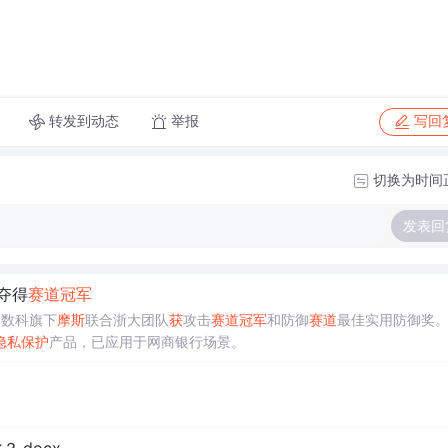
转发到动态
举报
写回
切换为时间
发表回
夺得
赛道
冠军
蚁数科旗下
摩斯
联合浙大团队
获
攻击
赛道
冠军
和防御
赛道
最佳实用防御奖
隐私
保护
产品，已应用于网商银行场景。
.docx