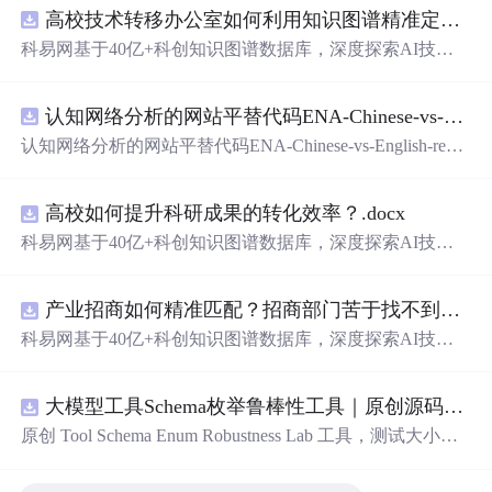
高校技术转移办公室如何利用知识图谱精准定位产业需求与技术适配点？.docx
科易网基于40亿+科创知识图谱数据库，深度探索AI技术
在技术转移、成果转化、技术经纪、知识产权、产业创
新、科技招商等垂直领域的多样化应用场景，研究科技创
认知网络分析的网站平替代码ENA-Chinese-vs-English-reproducible.zip
新领域的AI+数智化解决方案，推动科技创新与产业创新
智能化发展。
认知网络分析的网站平替代码ENA-Chinese-vs-English-repro
ducible.zip
高校如何提升科研成果的转化效率？.docx
科易网基于40亿+科创知识图谱数据库，深度探索AI技术
在技术转移、成果转化、技术经纪、知识产权、产业创
新、科技招商等垂直领域的多样化应用场景，研究科技创
产业招商如何精准匹配？招商部门苦于找不到符合产业链补链强链方向的目标企业怎么办？.docx
新领域的AI+数智化解决方案，推动科技创新与产业创新
智能化发展。
科易网基于40亿+科创知识图谱数据库，深度探索AI技术
在技术转移、成果转化、技术经纪、知识产权、产业创
新、科技招商等垂直领域的多样化应用场景，研究科技创
大模型工具Schema枚举鲁棒性工具｜原创源码+测试+离线报告
新领域的AI+数智化解决方案，推动科技创新与产业创新
智能化发展。
原创 Tool Schema Enum Robustness Lab 工具，测试大小
写、别名、未知枚举、空值与多语言取值对工具参数校验
和修复的影响。压缩包包含完整源码、3 项自动化测试、