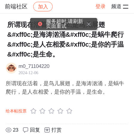
前端社区
登录
频道
加入
帖子详情
社区
前端社区
感慨
服务超时,请刷新
所谓现在活着&#xff0c;是鸟儿展翅
页面重试
&#xff0c;是海涛汹涌&#xff0c;是蜗牛爬行
&#xff0c;是人在相爱&#xff0c;是你的手温
&#xff0c;是生命。
m0_71104220
2024-12-06
所谓现在活着，是鸟儿展翅，是海涛汹涌，是蜗牛
爬行，是人在相爱，是你的手温，是生命。
给本帖投票
23
回复
打赏