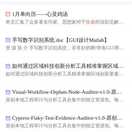
1月单向历——心灵鸡汤
本文汇集了众多著名作家、思想家对于
生命
的深刻见解和
哲理，探讨了时间、爱情、孤独、勇气、希望等主题，鼓
励人们珍惜当下，勇敢面对生活的挑战。
手写数字识别系统.doc【GUI设计Matlab】
资 源 简 介 手写数字识别系统，非常好的啊!带有GUI界
面，使用方便! 详 情 说 明 用这个手写数字识别系统，你可
以轻松地识别手写数字。这个系统不仅功能强大，而且还
如何通过区域科技创新分析工具精准掌握区域创新要素分布与产业链融合现状？.docx
带有直观的图形用户界面（GUI），非常容易使用。你只
需要将手写数字输入系统，它将立即给出准确的识别结
如何通过区域科技创新分析工具精准掌握区域创新要素分
果。这个系统可以在各种场景中使用，无论是学校、工作
布与产业链融合现状？
还是日常生活，都能为你提供快速和准确的识别服务。它
是一个非常方便和实用的工具，你一定会喜欢它的！
Visual-Workflow-Orphan-Node-Auditor-v1.0-原创源码与文档.zip
原创本地工程审计与分析工具合集中的独立资源包。每个
ZIP包含完整源码、3项自动化测试、可复现合成示例、离
线HTML、JSON与SVG报告、1080×720真实运行效果图、
Cypress-Flaky-Test-Evidence-Auditor-v1.0-原创源码与文档.zip
README、运行说明、功能清单、MIT License及原创与授
权声明。解压后进入project目录，执行npm test验证算法，
原创本地工程审计与分析工具合集中的独立资源包。每个
执行npm run report生成报告，也可通过本地静态服务器打
ZIP包含完整源码、3项自动化测试、可复现合成示例、离