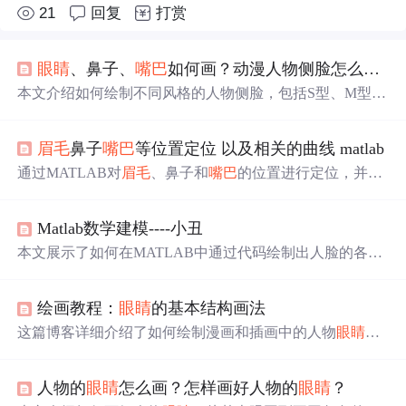
21
回复
打赏
眼睛
、鼻子、
嘴巴
如何画？动漫人物侧脸怎么画？
本文介绍如何绘制不同风格的人物侧脸，包括S型、M型和
L型的脸部特征，以及在正侧面如何描绘
眼睛
、耳朵、
眉
毛
和头发，还讲解了
嘴巴
张开时的细节处理。
眉毛
鼻子
嘴巴
等位置定位 以及相关的曲线 matlab
通过MATLAB对
眉毛
、鼻子和
嘴巴
的位置进行定位，并研
究说话过程中的曲线变化，以揭示情绪状态和头部运动轨
迹。利用相关距离指标，如嘴唇张合最大距离、
眉毛
移动
Matlab数学建模----小丑
平均量等，分析得出人员状态信息。
本文展示了如何在MATLAB中通过代码绘制出人脸的各个
特征，如圆脸、黑瞳孔、鼻子、
眉毛
、
眼睛
和部分
嘴巴
，
用于视觉效果或教学用途。,
绘画教程：
眼睛
的基本结构画法
这篇博客详细介绍了如何绘制漫画和插画中的人物
眼睛
，
强调了
眼睛
的球体形状和结构，并提供了不同角度和表情
的
眼睛
画法。内容包括
眼睛
的各个组成部分如上眼皮、瞳
人物的
眼睛
怎么画？怎样画好人物的
眼睛
？
孔、
眉毛
、下眼睑、双眼皮和睫毛的处理，以及
眼睛
在表