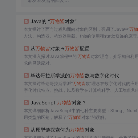
请发表友善的回复…
Java的 “
万物
皆
对象“
本文探讨了面向过程和面向对象的区别，强调了Java中‘
万物
方法、构造器、构造器重载、this的使用和static修饰的原理
从
万物
皆
对象->
万物
皆
配置
本文深入探讨Java编程中的'
万物
皆
对象'理念，介绍如何利用
求的灵活应对。
毕达哥拉斯学派的
万物
皆
数与数字化时代
本文探讨毕达哥拉斯学派“
万物
皆
数”理念在数字化时代的应
字化时代特点、挑战，以及数学在计算机科学、人工智能和
JavaScript
万物
皆
对象？
本文详细解析JavaScript中的七种主要类型：String、Numbe
用类型的区别，解释了“
万物
皆
对象”的误解。
从原型链探索何为
万物
皆
对象
本文详细探讨了JavaScript的原型及原型链概念，分析了Ob