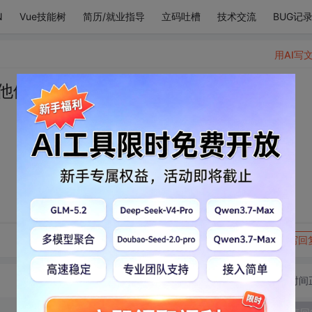
N
Vue技能树
简历/就业指导
立码吐槽
技术交流
BUG记
用AI写
他们没有。
转发到动态
举报
写回
切换为时间