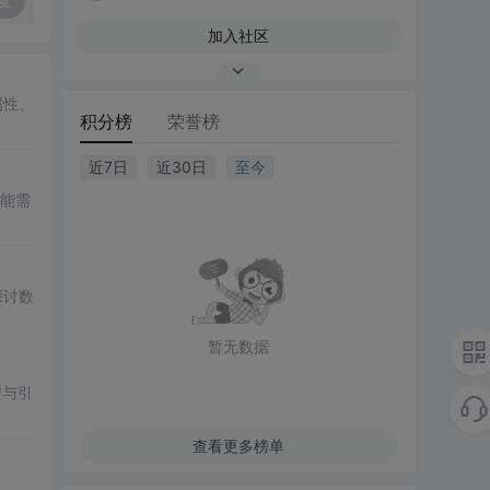
复
加入社区
属性、
积分榜
荣誉榜
近7日
近30日
至今
功能需
探讨数
暂无数据
型与引
查看更多榜单
。