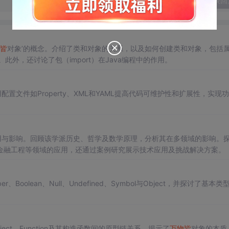
发表回
皆
对象’的概念。介绍了类和对象的关系，以及如何创建类和对象，包括
。此外，还讨论了包（import）在Java编程中的作用。
配置文件如Property、XML和YAML提高代码可维护性和扩展性，实现
用与影响。回顾该学派历史、哲学及数学原理，分析其在多领域的影响。
金融工程等领域的应用，还通过案例研究展示技术应用及挑战解决方案。
r、Boolean、Null、Undefined、Symbol与Object，并探讨了基本类
ject、Function及其构造函数间的原型链关系，揭示了
万物
皆
对象的本质