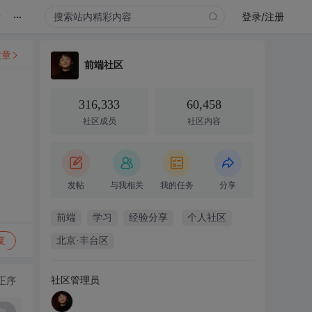
...
录
登录/注册
文章
前端社区
316,333
60,458
社区成员
社区内容
发帖
与我相关
我的任务
分享
前端
学习
经验分享
个人社区
复
北京·丰台区
社区管理员
正序