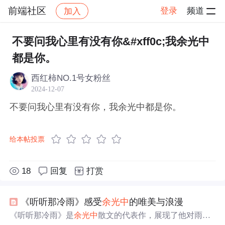
前端社区
登录
频道
加入
帖子详情
社区
前端社区
感慨
不要问我心里有没有你&#xff0c;我余光中
都是你。
西红柿NO.1号女粉丝
2024-12-07
不要问我心里有没有你，我余光中都是你。
给本帖投票
18
回复
打赏
《听听那冷雨》感受
余光中
的唯美与浪漫
《听听那冷雨》是
余光中
散文的代表作，展现了他对雨的