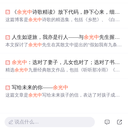
细腻描绘和深深的情感寄托。文章涵盖多个主题，如自然
景观、历史感悟、音乐艺术、人际关系等，体现了作者的
《
余光中
诗歌精读》放下代码，静下心来，细细品读
文学造诣和广阔兴趣。从‘万里长城’的古朴沧桑到‘南半球
的冬天’的遥远想象，再到‘听听那冷雨’的诗意氛围，每一
这篇博客是
余光中
诗歌的精选集，包括《乡愁》、《白
篇都充满了丰富的想象和深刻的情感。文章中还探讨了艺
发》、《夏晨》等作品。诗人以细腻的笔触描绘了对故
术与人生的各种维度，如朋友类型、借钱哲学、幽默理解
乡、亲人和时光流逝的深深眷恋，展现出丰富的情感世
等，展示了
余光中
对生活和文化的独特洞察。
人生如逆旅，我亦是行人——与
余光中
先生握一次手（一）
界。透过文字，读者可以感受到
余光中
对生活、历史和文
化的深刻洞察。
本文探讨了
余光中
先生在其散文中提出的“假如我有九条
命”的概念，每条命代表生活中的一种角色或追求，如现实
生活的应对、家庭责任、友情、阅读、写作、旅行等。文
余光中
：选对了妻子，儿女也对了；选对了书，人生也对了丨好书优选
章通过
余光中
的个人经历，反映了他对于生活、家庭、文
学创作及个人成长的深刻理解。
精选
余光中
九册经典散文作品，包括《听听那冷雨》《逍
遥游》等，感受其独特的文学魅力与深邃情感。这些作品
不仅展现了
余光中
的文学才华，也传递了他对家国情怀的
写给未来的你——
余光中
独特见解。
这篇文章是
余光中
写给未来孩子的信，表达了对孩子成为
一个理想主义者、踏实的人、懂得珍惜感情及不媚俗的期
望。作者强调了理想的重要性，提醒孩子面对困难也要坚
持自我，同时要踏实做人，珍视友情，保持独立思考。
说点什么…