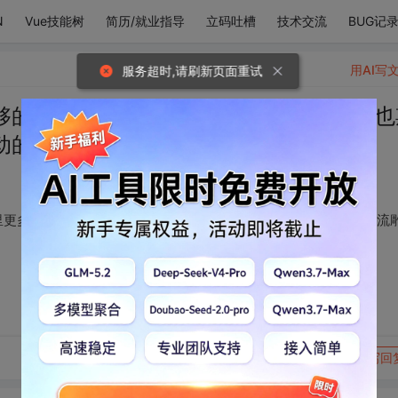
N
Vue技能树
简历/就业指导
立码吐槽
技术交流
BUG记
用AI写
服务超时,请刷新页面重试
够的勇气去见到命运里更多的不同的风。也
动的气流雕刻成不一样的山川与河流。
里更多的不同的风。也期待在未来的日子里，能够被这些涌动的气流
转发到动态
举报
写回