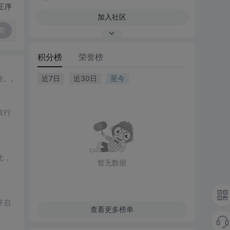
正序
加入社区
复
积分榜
荣誉榜
。,
近7日
近30日
至今
取行
化，
暂无数据
开启
查看更多榜单