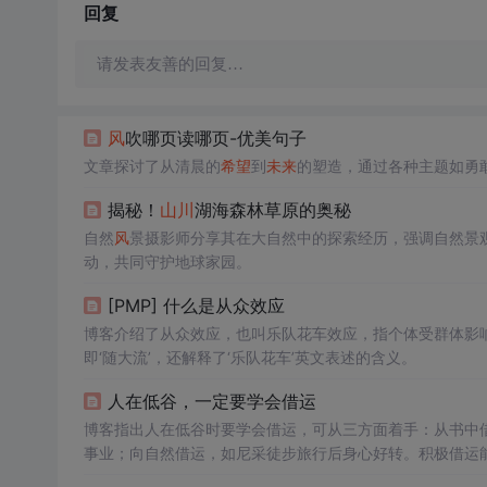
回复
请发表友善的回复…
风
吹哪页读哪页-优美句子
文章探讨了从清晨的
希望
到
未来
的塑造，通过各种主题如勇
揭秘！
山川
湖海森林草原的奥秘
自然
风
景摄影师分享其在大自然中的探索经历，强调自然景
动，共同守护地球家园。
[PMP] 什么是从众效应
博客介绍了从众效应，也叫乐队花车效应，指个体受群体影
即‘随大流’，还解释了‘乐队花车’英文表述的含义。
人在低谷，一定要学会借运
博客指出人在低谷时要学会借运，可从三方面着手：从书中
事业；向自然借运，如尼采徒步旅行后身心好转。积极借运