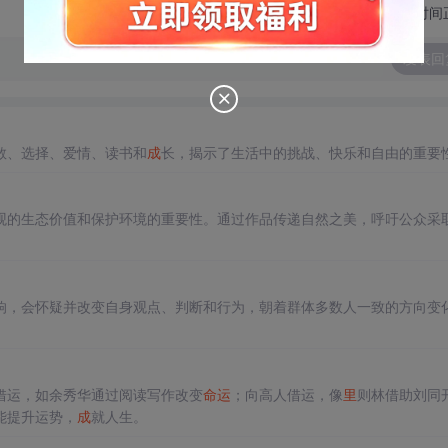
切换为时间
发表回
敢、选择、爱情、读书和
成
长，揭示了生活中的挑战、快乐和自由的重要性
观的生态价值和保护环境的重要性。通过作品传递自然之美，呼吁公众采
响，会怀疑并改变自身观点、判断和行为，朝着群体多数人一致的方向变
借运，如余秀华通过阅读写作改变
命运
；向高人借运，像
里
则林借助刘同
能提升运势，
成
就人生。