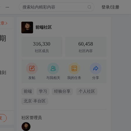
...
录
登录/注册
文章
前端社区
期
316,330
60,458
社区成员
社区内容
雕刻
发帖
与我相关
我的任务
分享
前端
学习
经验分享
个人社区
北京·丰台区
社区管理员
复